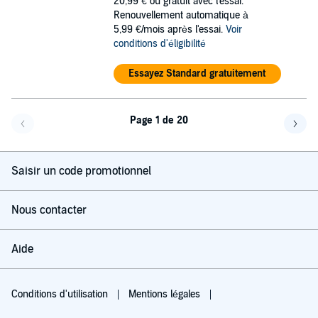
20,99 €
ou gratuit avec l'essai.
Renouvellement automatique à
5,99 €/mois après l'essai.
Voir
conditions d'éligibilité
Essayez Standard gratuitement
Page 1 de 20
Page précédente
Page 
Saisir un code promotionnel
Nous contacter
Aide
Conditions d'utilisation
Mentions légales