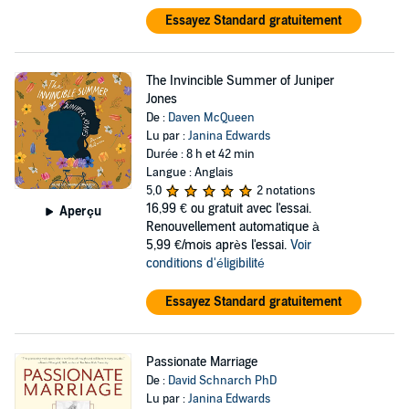
Essayez Standard gratuitement
The Invincible Summer of Juniper
Jones
De :
Daven McQueen
Lu par :
Janina Edwards
Durée : 8 h et 42 min
Langue : Anglais
5,0
2 notations
16,99 €
ou gratuit avec l'essai.
Aperçu
Renouvellement automatique à
5,99 €/mois après l'essai.
Voir
conditions d'éligibilité
Essayez Standard gratuitement
Passionate Marriage
De :
David Schnarch PhD
Lu par :
Janina Edwards