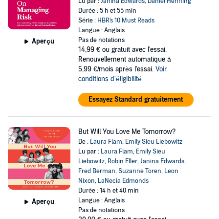
Lu par :
Janina Edwards
,
Daniel Henning
Durée : 5 h et 55 min
Série :
HBR's 10 Must Reads
Langue : Anglais
Pas de notations
Aperçu
14,99 €
ou gratuit avec l'essai.
Renouvellement automatique à
5,99 €/mois après l'essai.
Voir
conditions d'éligibilité
Essayez Standard gratuitement
But Will You Love Me Tomorrow?
De :
Laura Flam
,
Emily Sieu Liebowitz
Lu par :
Laura Flam
,
Emily Sieu
Liebowitz
,
Robin Eller
,
Janina Edwards
,
Fred Berman
,
Suzanne Toren
,
Leon
Nixon
,
LaNecia Edmonds
Durée : 14 h et 40 min
Langue : Anglais
Aperçu
Pas de notations