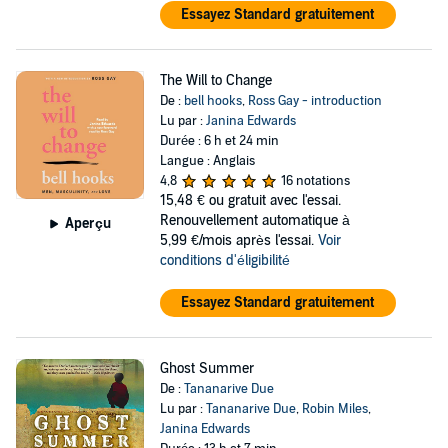
Essayez Standard gratuitement
The Will to Change
De :
bell hooks
,
Ross Gay - introduction
Lu par :
Janina Edwards
Durée : 6 h et 24 min
Langue : Anglais
4,8
16 notations
15,48 €
ou gratuit avec l'essai.
Renouvellement automatique à
Aperçu
5,99 €/mois après l'essai.
Voir
conditions d'éligibilité
Essayez Standard gratuitement
Ghost Summer
De :
Tananarive Due
Lu par :
Tananarive Due
,
Robin Miles
,
Janina Edwards