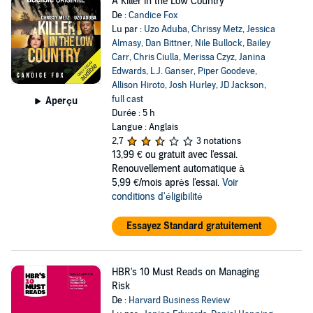
A Killer in the Low Country
De :
Candice Fox
Lu par :
Uzo Aduba
,
Chrissy Metz
,
Jessica
Almasy
,
Dan Bittner
,
Nile Bullock
,
Bailey
Carr
,
Chris Ciulla
,
Merissa Czyz
,
Janina
Edwards
,
L.J. Ganser
,
Piper Goodeve
,
Allison Hiroto
,
Josh Hurley
,
JD Jackson
,
full cast
Aperçu
Durée : 5 h
Langue : Anglais
2,7
3 notations
13,99 €
ou gratuit avec l'essai.
Renouvellement automatique à
5,99 €/mois après l'essai.
Voir
conditions d'éligibilité
Essayez Standard gratuitement
HBR's 10 Must Reads on Managing
Risk
De :
Harvard Business Review