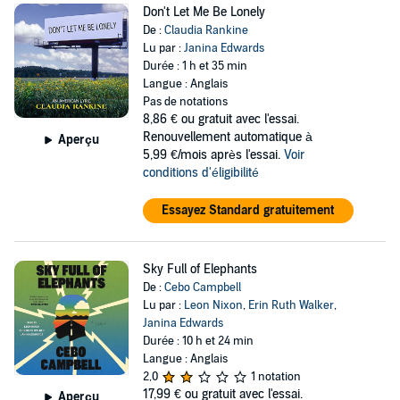
Don't Let Me Be Lonely
De :
Claudia Rankine
Lu par :
Janina Edwards
Durée : 1 h et 35 min
Langue : Anglais
Pas de notations
8,86 €
ou gratuit avec l'essai.
Renouvellement automatique à
Aperçu
5,99 €/mois après l'essai.
Voir
conditions d'éligibilité
Essayez Standard gratuitement
Sky Full of Elephants
De :
Cebo Campbell
Lu par :
Leon Nixon
,
Erin Ruth Walker
,
Janina Edwards
Durée : 10 h et 24 min
Langue : Anglais
2,0
1 notation
17,99 €
ou gratuit avec l'essai.
Aperçu