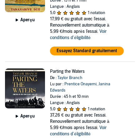
Durée : 13 h et 7 min
Langue : Anglais
5,0
1 notation
17,99 €
ou gratuit avec l'essai.
Aperçu
Renouvellement automatique à
5,99 €/mois après l'essai.
Voir
conditions d'éligibilité
Essayez Standard gratuitement
Parting the Waters
De :
Taylor Branch
Lu par :
Prentice Onayemi
,
Janina
Edwards
Durée : 45 h et 10 min
Langue : Anglais
5,0
1 notation
37,26 €
ou gratuit avec l'essai.
Aperçu
Renouvellement automatique à
5,99 €/mois après l'essai.
Voir
conditions d'éligibilité