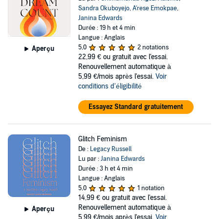
Sandra Okuboyejo
,
A'rese Emokpae
,
Janina Edwards
Durée : 19 h et 4 min
Langue : Anglais
5,0
2 notations
Aperçu
22,99 €
ou gratuit avec l'essai.
Renouvellement automatique à
5,99 €/mois après l'essai.
Voir
conditions d'éligibilité
Essayez Standard gratuitement
Glitch Feminism
De :
Legacy Russell
Lu par :
Janina Edwards
Durée : 3 h et 4 min
Langue : Anglais
5,0
1 notation
14,99 €
ou gratuit avec l'essai.
Renouvellement automatique à
Aperçu
5,99 €/mois après l'essai.
Voir