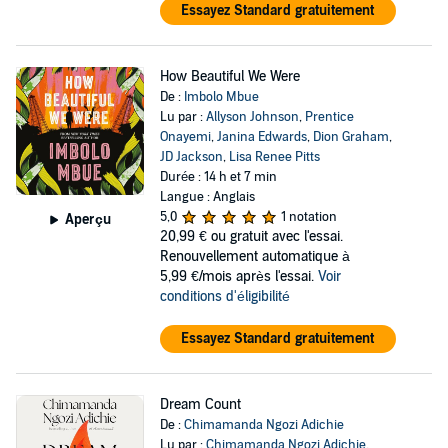
Essayez Standard gratuitement
How Beautiful We Were
De :
Imbolo Mbue
Lu par :
Allyson Johnson
,
Prentice
Onayemi
,
Janina Edwards
,
Dion Graham
,
JD Jackson
,
Lisa Renee Pitts
Durée : 14 h et 7 min
Langue : Anglais
5,0
1 notation
Aperçu
20,99 €
ou gratuit avec l'essai.
Renouvellement automatique à
5,99 €/mois après l'essai.
Voir
conditions d'éligibilité
Essayez Standard gratuitement
Dream Count
De :
Chimamanda Ngozi Adichie
Lu par :
Chimamanda Ngozi Adichie
,