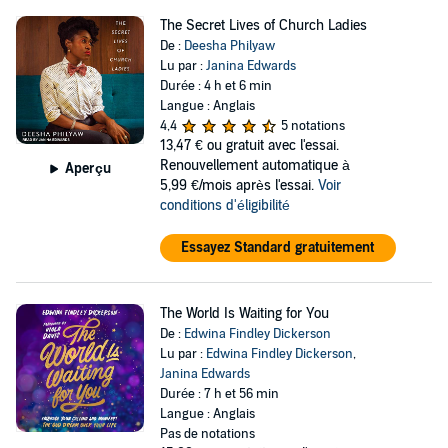
The Secret Lives of Church Ladies
De :
Deesha Philyaw
Lu par :
Janina Edwards
Durée : 4 h et 6 min
Langue : Anglais
4,4
5 notations
13,47 €
ou gratuit avec l'essai.
Renouvellement automatique à
Aperçu
5,99 €/mois après l'essai.
Voir
conditions d'éligibilité
Essayez Standard gratuitement
The World Is Waiting for You
De :
Edwina Findley Dickerson
Lu par :
Edwina Findley Dickerson
,
Janina Edwards
Durée : 7 h et 56 min
Langue : Anglais
Pas de notations