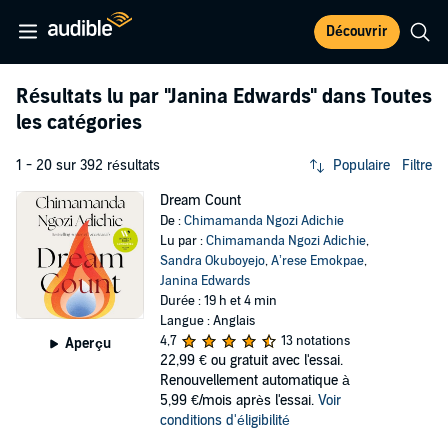
Découvrir
Résultats lu par
"Janina Edwards"
dans Toutes
les catégories
1 - 20 sur 392 résultats
Populaire
Filtre
Dream Count
De :
Chimamanda Ngozi Adichie
Lu par :
Chimamanda Ngozi Adichie
,
Sandra Okuboyejo
,
A’rese Emokpae
,
Janina Edwards
Durée : 19 h et 4 min
Langue : Anglais
4,7
13 notations
Aperçu
22,99 €
ou gratuit avec l'essai.
Renouvellement automatique à
5,99 €/mois après l'essai.
Voir
conditions d'éligibilité