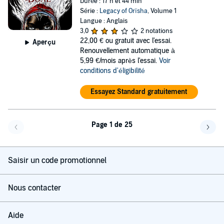
Durée : 17 h et 44 min
Série :
Legacy of Orïsha
, Volume 1
Langue : Anglais
3,0
2 notations
22,00 €
ou gratuit avec l'essai.
Aperçu
Renouvellement automatique à
5,99 €/mois après l'essai.
Voir
conditions d'éligibilité
Essayez Standard gratuitement
Page 1 de 25
Page précédente
Page 
Saisir un code promotionnel
Nous contacter
Aide