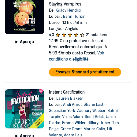
Slaying Vampires
De :
Grady Hendrix
Lu par :
Bahni Turpin
Durée : 13 h et 49 min
Langue : Anglais
4,3
21 notations
17,99 €
ou gratuit avec l'essai.
Aperçu
Renouvellement automatique à
5,99 €/mois après l'essai.
Voir
conditions d'éligibilité
Essayez Standard gratuitement
Instant Gratification
De :
Lauren Blakely
Lu par :
Andi Arndt
,
Shane East
,
Sebastian York
,
Zachary Webber
,
Bahni
Turpin
,
Vikas Adam
,
Scott Brick
,
Jason
Clarke
,
Emma Wilder
,
Hillary Huber
,
Tim
Paige
,
Grace Grant
,
Marisa Calin
,
Lili
Valente
,
Adam Lau
Aperçu