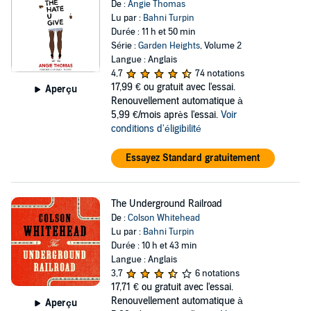
De :
Angie Thomas
Lu par :
Bahni Turpin
Durée : 11 h et 50 min
Série :
Garden Heights
, Volume 2
Langue : Anglais
4,7
74 notations
17,99 €
ou gratuit avec l'essai.
Aperçu
Renouvellement automatique à
5,99 €/mois après l'essai.
Voir
conditions d'éligibilité
Essayez Standard gratuitement
The Underground Railroad
De :
Colson Whitehead
Lu par :
Bahni Turpin
Durée : 10 h et 43 min
Langue : Anglais
3,7
6 notations
17,71 €
ou gratuit avec l'essai.
Renouvellement automatique à
Aperçu