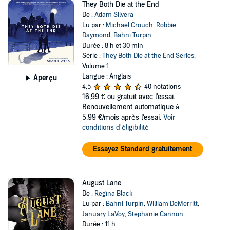
They Both Die at the End
De :
Adam Silvera
Lu par :
Michael Crouch
,
Robbie
Daymond
,
Bahni Turpin
Durée : 8 h et 30 min
Série :
They Both Die at the End Series
,
Volume 1
Langue : Anglais
Aperçu
4,5
40 notations
16,99 €
ou gratuit avec l'essai.
Renouvellement automatique à
5,99 €/mois après l'essai.
Voir
conditions d'éligibilité
Essayez Standard gratuitement
August Lane
De :
Regina Black
Lu par :
Bahni Turpin
,
William DeMerritt
,
January LaVoy
,
Stephanie Cannon
Durée : 11 h