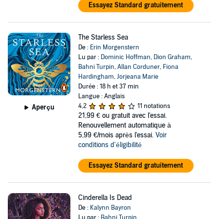
Essayez Standard gratuitement
The Starless Sea
De :
Erin Morgenstern
Lu par :
Dominic Hoffman
,
Dion Graham
,
Bahni Turpin
,
Allan Corduner
,
Fiona
Hardingham
,
Jorjeana Marie
Durée : 18 h et 37 min
Langue : Anglais
4,2
11 notations
Aperçu
21,99 €
ou gratuit avec l'essai.
Renouvellement automatique à
5,99 €/mois après l'essai.
Voir
conditions d'éligibilité
Essayez Standard gratuitement
Cinderella Is Dead
De :
Kalynn Bayron
Lu par :
Bahni Turpin