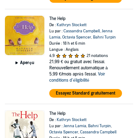
The Help
De :
Kathryn Stockett
Lu par :
Cassandra Campbell
,
Jenna
Lamia
,
Octavia Spencer
,
Bahni Turpin
Durée : 18 h et 6 min
Langue : Anglais
4,9
21 notations
21,99 €
ou gratuit avec l'essai.
Aperçu
Renouvellement automatique à
5,99 €/mois après l'essai.
Voir
conditions d'éligibilité
Essayez Standard gratuitement
The Help
De :
Kathryn Stockett
Lu par :
Jenna Lamia
,
Bahni Turpin
,
Octavia Spencer
,
Cassandra Campbell