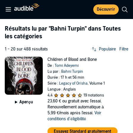
Découvrir
Résultats lu par
"Bahni Turpin"
dans Toutes
les catégories
1 - 20 sur 488 résultats
Populaire
Filtre
Children of Blood and Bone
De :
Tomi Adeyemi
Lu par :
Bahni Turpin
Durée : 17 h et 56 min
Série :
Legacy of Orïsha
, Volume 1
Langue : Anglais
4,4
19 notations
23,60 €
ou gratuit avec l'essai.
Aperçu
Renouvellement automatique à
5,99 €/mois après l'essai.
Voir
conditions d'éligibilité
Essayez Standard gratuitement