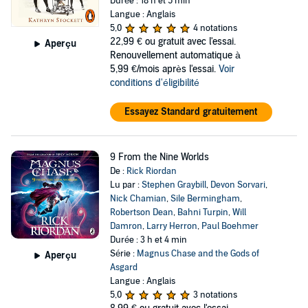
Durée : 18 h et 5 min
Langue : Anglais
5,0
4 notations
22,99 €
ou gratuit avec l'essai.
Aperçu
Renouvellement automatique à
5,99 €/mois après l'essai.
Voir
conditions d'éligibilité
Essayez Standard gratuitement
9 From the Nine Worlds
De :
Rick Riordan
Lu par :
Stephen Graybill
,
Devon Sorvari
,
Nick Chamian
,
Sile Bermingham
,
Robertson Dean
,
Bahni Turpin
,
Will
Damron
,
Larry Herron
,
Paul Boehmer
Durée : 3 h et 4 min
Série :
Magnus Chase and the Gods of
Aperçu
Asgard
Langue : Anglais
5,0
3 notations