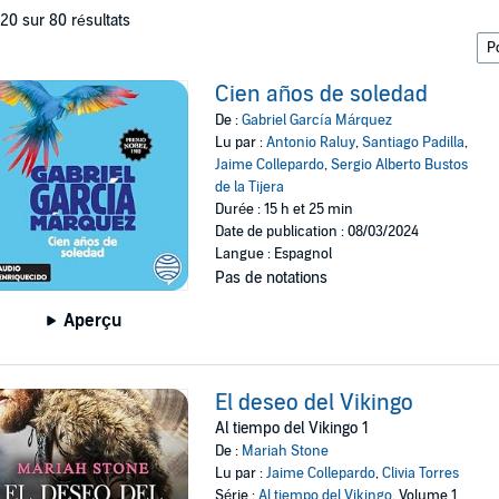
 20 sur 80 résultats
Cien años de soledad
De :
Gabriel García Márquez
Lu par :
Antonio Raluy
,
Santiago Padilla
,
Jaime Collepardo
,
Sergio Alberto Bustos
de la Tijera
Durée : 15 h et 25 min
Date de publication : 08/03/2024
Langue : Espagnol
Pas de notations
Aperçu
El deseo del Vikingo
Al tiempo del Vikingo 1
De :
Mariah Stone
Lu par :
Jaime Collepardo
,
Clivia Torres
Série :
Al tiempo del Vikingo
, Volume 1