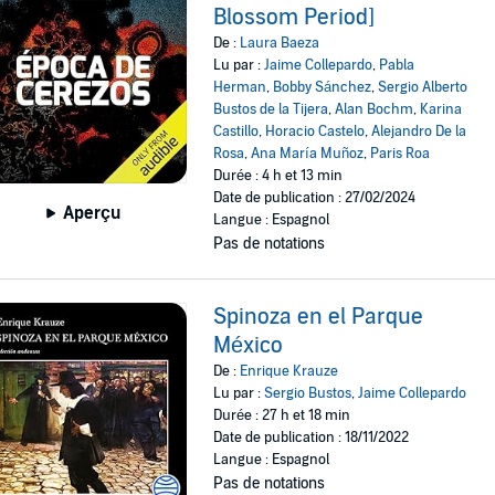
Blossom Period]
De :
Laura Baeza
Lu par :
Jaime Collepardo
,
Pabla
Herman
,
Bobby Sánchez
,
Sergio Alberto
Bustos de la Tijera
,
Alan Bochm
,
Karina
Castillo
,
Horacio Castelo
,
Alejandro De la
Rosa
,
Ana María Muñoz
,
Paris Roa
Durée : 4 h et 13 min
Date de publication : 27/02/2024
Aperçu
Langue : Espagnol
Pas de notations
Spinoza en el Parque
México
De :
Enrique Krauze
Lu par :
Sergio Bustos
,
Jaime Collepardo
Durée : 27 h et 18 min
Date de publication : 18/11/2022
Langue : Espagnol
Pas de notations