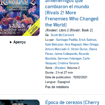
amienemigos que
cambiaron el mundo
[Rivals 2! More
Frenemies Who Changed
the World]
¡Rivales!, Libro 2 [Rivals!, Book 2]
De :
Scott McCormick
Lu par :
Santiago Padilla
,
Erick Salinas
,
Aperçu
Galo Balcazar
,
Ana Ragasol
,
Alex Ortega
,
Arturo Mercado Jr
,
Victor Duroc
,
Diana
Perez
,
Jaime Collepardo
,
Ricardo
Bautista
,
German Fabregat
,
Carlo
Vazquez
,
Cristina Tenorio
Série :
¡Rivales!
, Volume 2
Durée : 2 h et 27 min
Date de publication : 15/02/2021
Langue : Espagnol
Pas de notations
Época de cerezos [Cherry