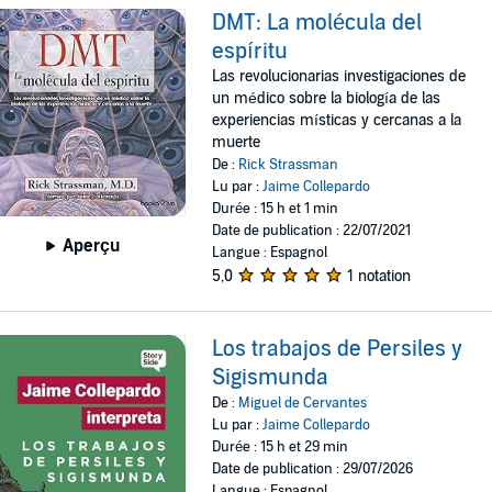
DMT: La molécula del
espíritu
Las revolucionarias investigaciones de
un médico sobre la biología de las
experiencias místicas y cercanas a la
muerte
De :
Rick Strassman
Lu par :
Jaime Collepardo
Durée : 15 h et 1 min
Date de publication : 22/07/2021
Aperçu
Langue : Espagnol
5,0
1 notation
Los trabajos de Persiles y
Sigismunda
De :
Miguel de Cervantes
Lu par :
Jaime Collepardo
Durée : 15 h et 29 min
Date de publication : 29/07/2026
Langue : Espagnol