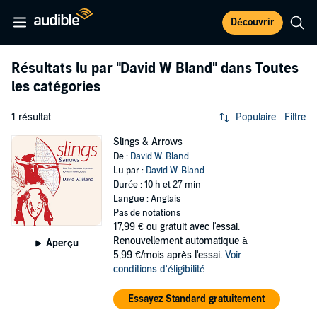
Découvrir
Résultats lu par
"David W Bland"
dans Toutes
les catégories
1 résultat
Populaire
Filtre
Slings & Arrows
De :
David W. Bland
Lu par :
David W. Bland
Durée : 10 h et 27 min
Langue : Anglais
Pas de notations
17,99 €
ou gratuit avec l'essai.
Renouvellement automatique à
Aperçu
5,99 €/mois après l'essai.
Voir
conditions d'éligibilité
Essayez Standard gratuitement