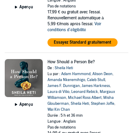
Langue : Anglais
Pas de notations
Aperçu
17,99 €
ou gratuit avec l'essai.
Renouvellement automatique à
5,99 €/mois après l'essai.
Voir
conditions d'éligibilité
Essayez Standard gratuitement
How Should a Person Be?
De :
Sheila Heti
Lu par :
Adam Hammond
,
Alison Deon
,
Amanda Nkeremihigo
,
Caleb Stull
,
James F. Dunnigan
,
James Harkness
,
Laura di Vilio
,
Leonard Rebick
,
Margaux
Williamson
,
Michael Ross Albert
,
Misha
Glouberman
,
Sheila Heti
,
Stephen Joffe
,
Aperçu
Wai Kin Chan
Durée : 5 h et 36 min
Langue : Anglais
Pas de notations