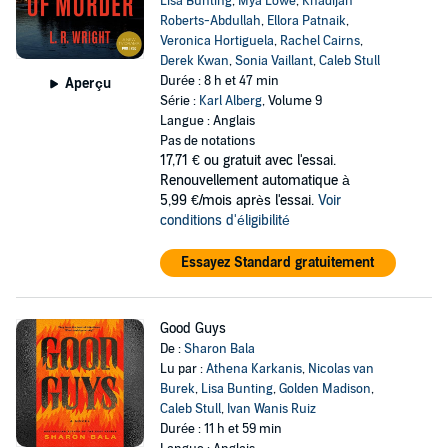
Lisa Bunting
,
Mya Lowe
,
Khadijah
Roberts-Abdullah
,
Ellora Patnaik
,
Veronica Hortiguela
,
Rachel Cairns
,
Derek Kwan
,
Sonia Vaillant
,
Caleb Stull
Durée : 8 h et 47 min
Aperçu
Série :
Karl Alberg
, Volume 9
Langue : Anglais
Pas de notations
17,71 €
ou gratuit avec l'essai.
Renouvellement automatique à
5,99 €/mois après l'essai.
Voir
conditions d'éligibilité
Essayez Standard gratuitement
Good Guys
De :
Sharon Bala
Lu par :
Athena Karkanis
,
Nicolas van
Burek
,
Lisa Bunting
,
Golden Madison
,
Caleb Stull
,
Ivan Wanis Ruiz
Durée : 11 h et 59 min