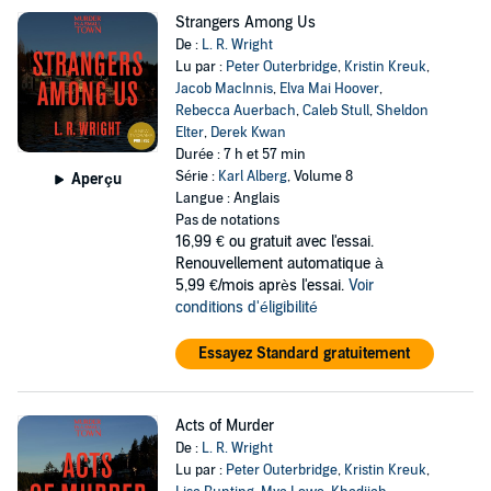
Strangers Among Us
De :
L. R. Wright
Lu par :
Peter Outerbridge
,
Kristin Kreuk
,
Jacob MacInnis
,
Elva Mai Hoover
,
Rebecca Auerbach
,
Caleb Stull
,
Sheldon
Elter
,
Derek Kwan
Durée : 7 h et 57 min
Série :
Karl Alberg
, Volume 8
Aperçu
Langue : Anglais
Pas de notations
16,99 €
ou gratuit avec l'essai.
Renouvellement automatique à
5,99 €/mois après l'essai.
Voir
conditions d'éligibilité
Essayez Standard gratuitement
Acts of Murder
De :
L. R. Wright
Lu par :
Peter Outerbridge
,
Kristin Kreuk
,