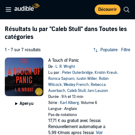
Découvrir
Résultats lu par
"Caleb Stull"
dans Toutes les
catégories
1 - 7 sur 7 résultats
Populaire
Filtre
A Touch of Panic
De :
L. R. Wright
Lu par :
Peter Outerbridge
,
Kristin Kreuk
,
Ronica Sajnani
,
Justin Miller
,
Robin
Wilcock
,
Wesley French
,
Rebecca
Auerbach
,
Caleb Stull
,
Jani Lauzon
Durée : 9 h et 13 min
Série :
Karl Alberg
, Volume 6
Aperçu
Langue : Anglais
Pas de notations
17,71 €
ou gratuit avec l'essai.
Renouvellement automatique à
5,99 €/mois après l'essai.
Voir