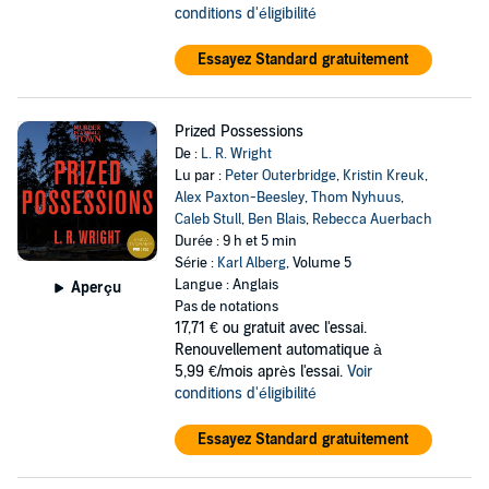
conditions d'éligibilité
Essayez Standard gratuitement
Prized Possessions
De :
L. R. Wright
Lu par :
Peter Outerbridge
,
Kristin Kreuk
,
Alex Paxton-Beesley
,
Thom Nyhuus
,
Caleb Stull
,
Ben Blais
,
Rebecca Auerbach
Durée : 9 h et 5 min
Série :
Karl Alberg
, Volume 5
Langue : Anglais
Aperçu
Pas de notations
17,71 €
ou gratuit avec l'essai.
Renouvellement automatique à
5,99 €/mois après l'essai.
Voir
conditions d'éligibilité
Essayez Standard gratuitement