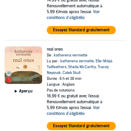
14,99 €
ou gratuit avec l'essai.
Renouvellement automatique à
5,99 €/mois après l'essai.
Voir
conditions d'éligibilité
Essayez Standard gratuitement
real ones
De :
katherena vermette
Lu par :
katherena vermette
,
Elle-Máijá
Tailfeathers
,
Sheila McCarthy
,
Tracey
Nepinak
,
Caleb Stull
Durée : 6 h et 38 min
Langue : Anglais
Pas de notations
Aperçu
16,99 €
ou gratuit avec l'essai.
Renouvellement automatique à
5,99 €/mois après l'essai.
Voir
conditions d'éligibilité
Essayez Standard gratuitement