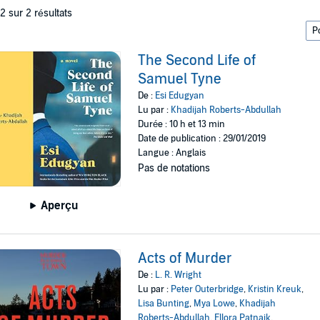
 2 sur 2 résultats
The Second Life of
Samuel Tyne
De :
Esi Edugyan
Lu par :
Khadijah Roberts-Abdullah
Durée : 10 h et 13 min
Date de publication : 29/01/2019
Langue : Anglais
Pas de notations
Aperçu
Acts of Murder
De :
L. R. Wright
Lu par :
Peter Outerbridge
,
Kristin Kreuk
,
Lisa Bunting
,
Mya Lowe
,
Khadijah
Roberts-Abdullah
,
Ellora Patnaik
,