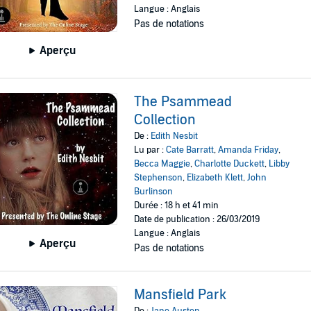
Langue : Anglais
Pas de notations
Aperçu
The Psammead
Collection
De :
Edith Nesbit
Lu par :
Cate Barratt
,
Amanda Friday
,
Becca Maggie
,
Charlotte Duckett
,
Libby
Stephenson
,
Elizabeth Klett
,
John
Burlinson
Durée : 18 h et 41 min
Date de publication : 26/03/2019
Langue : Anglais
Aperçu
Pas de notations
Mansfield Park
De :
Jane Austen