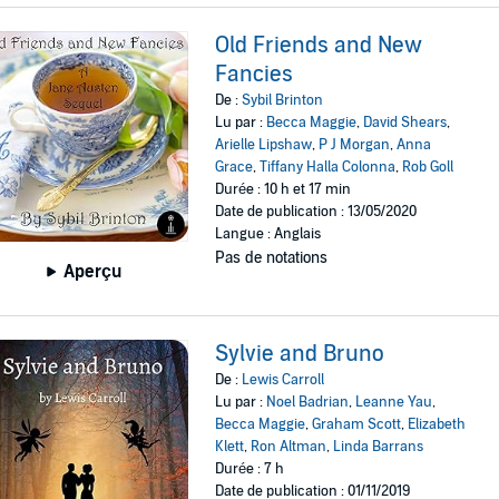
Old Friends and New
Fancies
De :
Sybil Brinton
Lu par :
Becca Maggie
,
David Shears
,
Arielle Lipshaw
,
P J Morgan
,
Anna
Grace
,
Tiffany Halla Colonna
,
Rob Goll
Durée : 10 h et 17 min
Date de publication : 13/05/2020
Langue : Anglais
Pas de notations
Aperçu
Sylvie and Bruno
De :
Lewis Carroll
Lu par :
Noel Badrian
,
Leanne Yau
,
Becca Maggie
,
Graham Scott
,
Elizabeth
Klett
,
Ron Altman
,
Linda Barrans
Durée : 7 h
Date de publication : 01/11/2019