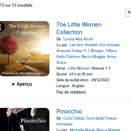
 13 sur 13 résultats
The Little Women
Collection
De :
Louisa May Alcott
Lu par :
Lee Ann Howlett
,
Erin Grassie
,
Amanda Friday
,
P. J. Morgan
,
Tiffany
Halla Colonna
,
Becca Maggie
,
Anna
Grace
Série :
Little Women
, Volume 1-3
Durée : 43 h et 16 min
Date de publication : 29/12/2023
Aperçu
Langue : Anglais
Pas de notations
Pinocchio
De :
Carlo Collodi
,
Carol Della Chiesa -
translator
Lu par :
Michelle Marie
,
Becca Maggie
,