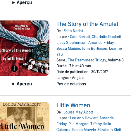
Aperçu
The Story of the Amulet
De :
Edith Nesbit
Lu par :
Cate Barratt
,
Charlotte Duckett
,
Libby Stephenson
,
Amanda Friday
,
Becca Maggie
,
John Burlinson
,
Leanne
Yau
Série :
The Psammead Trilogy
, Volume 3
Durée : 7 h et 49 min
Date de publication : 30/11/2017
Langue : Anglais
Aperçu
Pas de notations
Little Women
De :
Louisa May Alcott
Lu par :
Lee Ann Howlett
,
Amanda
Friday
,
P. J. Morgan
,
Tiffany Halla
Colonna
,
Becca Maggie
,
Elizabeth Klett
,