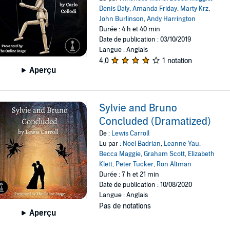
Denis Daly
,
Amanda Friday
,
Marty Krz
,
John Burlinson
,
Andy Harrington
Durée : 4 h et 40 min
Date de publication : 03/10/2019
Langue : Anglais
4,0
1 notation
Aperçu
Sylvie and Bruno
Concluded (Dramatized)
De :
Lewis Carroll
Lu par :
Noel Badrian
,
Leanne Yau
,
Becca Maggie
,
Graham Scott
,
Elizabeth
Klett
,
Peter Tucker
,
Ron Altman
Durée : 7 h et 21 min
Date de publication : 10/08/2020
Langue : Anglais
Pas de notations
Aperçu