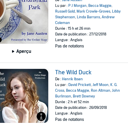
Lu par :
P J Morgan
,
Becca Maggie
,
Russell Gold
,
Mark Crowle-Groves
,
Libby
Stephenson
,
Linda Barrans
,
Andrew
Coleman
Durée : 15 h et 26 min
Date de publication : 27/12/2018
Langue : Anglais
Pas de notations
Aperçu
The Wild Duck
De :
Henrik Ibsen
Lu par :
David Prickett
,
Jeff Moon
,
K. G.
Cross
,
Becca Maggie
,
Ron Altman
,
John
Burlinson
,
Brett Downey
Durée : 2 h et 52 min
Date de publication : 26/09/2018
Langue : Anglais
Pas de notations