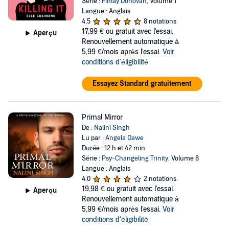
Série :
Finlay Donovan
, Volume 1
Langue : Anglais
4,5
8 notations
17,99 €
ou gratuit avec l'essai.
Aperçu
Renouvellement automatique à
5,99 €/mois après l'essai.
Voir
conditions d'éligibilité
Essayez Standard gratuitement
Primal Mirror
De :
Nalini Singh
Lu par :
Angela Dawe
Durée : 12 h et 42 min
Série :
Psy-Changeling Trinity
, Volume 8
Langue : Anglais
4,0
2 notations
19,98 €
ou gratuit avec l'essai.
Aperçu
Renouvellement automatique à
5,99 €/mois après l'essai.
Voir
conditions d'éligibilité