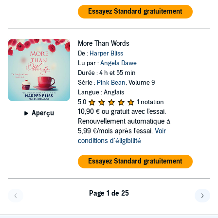
Essayez Standard gratuitement
More Than Words
De :
Harper Bliss
Lu par :
Angela Dawe
Durée : 4 h et 55 min
Série :
Pink Bean
, Volume 9
Langue : Anglais
5,0
1 notation
10,90 €
ou gratuit avec l'essai.
Aperçu
Renouvellement automatique à
5,99 €/mois après l'essai.
Voir
conditions d'éligibilité
Essayez Standard gratuitement
Page 1 de 25
Page précédente
Page 