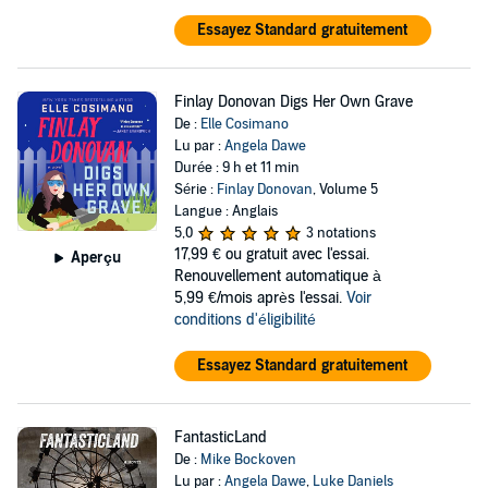
Essayez Standard gratuitement
Finlay Donovan Digs Her Own Grave
De :
Elle Cosimano
Lu par :
Angela Dawe
Durée : 9 h et 11 min
Série :
Finlay Donovan
, Volume 5
Langue : Anglais
5,0
3 notations
17,99 €
ou gratuit avec l'essai.
Aperçu
Renouvellement automatique à
5,99 €/mois après l'essai.
Voir
conditions d'éligibilité
Essayez Standard gratuitement
FantasticLand
De :
Mike Bockoven
Lu par :
Angela Dawe
,
Luke Daniels