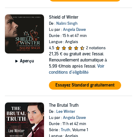
Shield of Winter
De :
Nalini Singh
Lu par :
Angela Dawe
Durée : 15 h et 47 min
Langue : Anglais
4,5
2 notations
21,35 €
ou gratuit avec l'essai.
Renouvellement automatique à
Aperçu
5,99 €/mois après l'essai.
Voir
conditions d'éligibilité
Essayez Standard gratuitement
The Brutal Truth
De :
Lee Winter
Lu par :
Angela Dawe
Durée : 11 h et 42 min
Série :
Truth
, Volume 1
Langue : Anglais