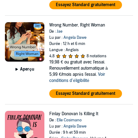
Essayez Standard gratuitement
Wrong Number, Right Woman
De :
Jae
Lu par :
Angela Dawe
Durée : 12 h et 6 min
Langue : Anglais
4,8
8 notations
19,98 €
ou gratuit avec l'essai.
Renouvellement automatique à
Aperçu
5,99 €/mois après l'essai.
Voir
conditions d'éligibilité
Essayez Standard gratuitement
Finlay Donovan Is Killing It
De :
Elle Cosimano
Lu par :
Angela Dawe
Durée : 9 h et 59 min