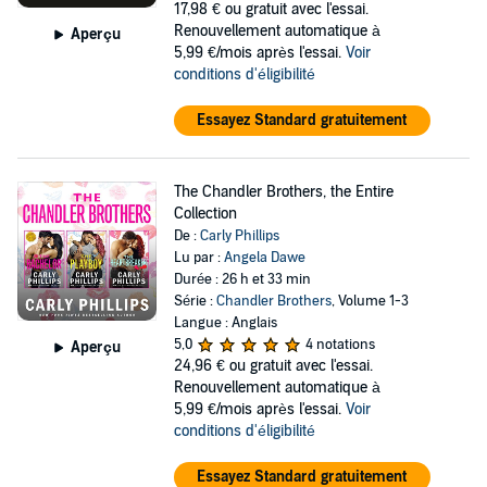
17,98 €
ou gratuit avec l'essai.
Renouvellement automatique à
Aperçu
5,99 €/mois après l'essai.
Voir
conditions d'éligibilité
Essayez Standard gratuitement
The Chandler Brothers, the Entire
Collection
De :
Carly Phillips
Lu par :
Angela Dawe
Durée : 26 h et 33 min
Série :
Chandler Brothers
, Volume 1-3
Langue : Anglais
5,0
4 notations
Aperçu
24,96 €
ou gratuit avec l'essai.
Renouvellement automatique à
5,99 €/mois après l'essai.
Voir
conditions d'éligibilité
Essayez Standard gratuitement