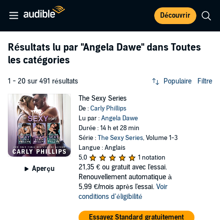
Découvrir
Résultats lu par
"Angela Dawe"
dans Toutes
les catégories
1 - 20 sur 491 résultats
Populaire
Filtre
The Sexy Series
De :
Carly Phillips
Lu par :
Angela Dawe
Durée : 14 h et 28 min
Série :
The Sexy Series
, Volume 1-3
Langue : Anglais
5,0
1 notation
21,35 €
ou gratuit avec l'essai.
Aperçu
Renouvellement automatique à
5,99 €/mois après l'essai.
Voir
conditions d'éligibilité
Essayez Standard gratuitement