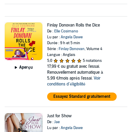
Finlay Donovan Rolls the Dice
De :
Elle Cosimano
Lu par :
Angela Dawe
Durée : 9 h et 5 min
Série :
Finlay Donovan
, Volume 4
Langue : Anglais
5,0
5 notations
17,99 €
ou gratuit avec l'essai.
Aperçu
Renouvellement automatique à
5,99 €/mois après l'essai.
Voir
conditions d'éligibilité
Essayez Standard gratuitement
Just for Show
De :
Jae
Lu par :
Angela Dawe