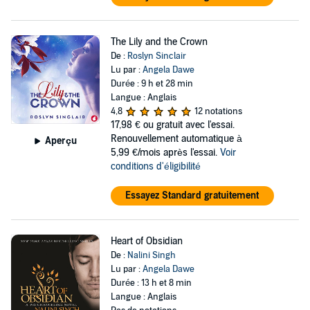
The Lily and the Crown
De :
Roslyn Sinclair
Lu par :
Angela Dawe
Durée : 9 h et 28 min
Langue : Anglais
4,8
12 notations
17,98 €
ou gratuit avec l'essai.
Renouvellement automatique à
Aperçu
5,99 €/mois après l'essai.
Voir
conditions d'éligibilité
Essayez Standard gratuitement
Heart of Obsidian
De :
Nalini Singh
Lu par :
Angela Dawe
Durée : 13 h et 8 min
Langue : Anglais