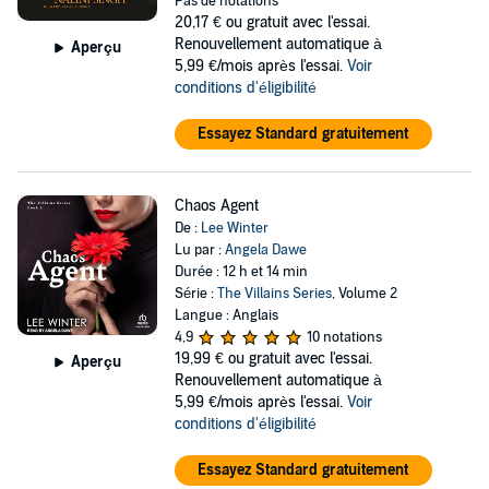
Pas de notations
20,17 €
ou gratuit avec l'essai.
Renouvellement automatique à
Aperçu
5,99 €/mois après l'essai.
Voir
conditions d'éligibilité
Essayez Standard gratuitement
Chaos Agent
De :
Lee Winter
Lu par :
Angela Dawe
Durée : 12 h et 14 min
Série :
The Villains Series
, Volume 2
Langue : Anglais
4,9
10 notations
19,99 €
ou gratuit avec l'essai.
Aperçu
Renouvellement automatique à
5,99 €/mois après l'essai.
Voir
conditions d'éligibilité
Essayez Standard gratuitement