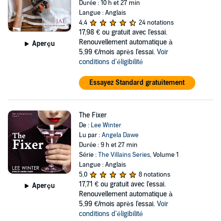
Durée : 10 h et 27 min
Langue : Anglais
4,4
24 notations
17,98 €
ou gratuit avec l'essai.
Renouvellement automatique à
Aperçu
5,99 €/mois après l'essai.
Voir
conditions d'éligibilité
Essayez Standard gratuitement
The Fixer
De :
Lee Winter
Lu par :
Angela Dawe
Durée : 9 h et 27 min
Série :
The Villains Series
, Volume 1
Langue : Anglais
5,0
8 notations
17,71 €
ou gratuit avec l'essai.
Aperçu
Renouvellement automatique à
5,99 €/mois après l'essai.
Voir
conditions d'éligibilité