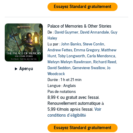
Essayez Standard gratuitement
Palace of Memories & Other Stories
De :
David Guymer
,
David Annandale
,
Guy
Haley
Lu par :
John Banks
,
Steve Conlin
,
Andrew Fettes
,
Emma Gregory
,
Matthew
Hunt
,
Toby Longworth
,
Carla Mendonca
,
Melvyn Melvyn Rawlinson
,
Richard Reed
,
David Seddon
,
Genevieve Swallow
,
Jo
Aperçu
Woodcock
Durée : 1 h et 21 min
Langue : Anglais
Pas de notations
8,99 €
ou gratuit avec l'essai.
Renouvellement automatique à
5,99 €/mois après l'essai.
Voir
conditions d'éligibilité
Essayez Standard gratuitement