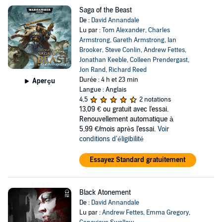
Saga of the Beast
De :
David Annandale
Lu par :
Tom Alexander
,
Charles
Armstrong
,
Gareth Armstrong
,
Ian
Brooker
,
Steve Conlin
,
Andrew Fettes
,
Jonathan Keeble
,
Colleen Prendergast
,
Jon Rand
,
Richard Reed
Durée : 4 h et 23 min
Aperçu
Langue : Anglais
4,5
2 notations
13,09 €
ou gratuit avec l'essai.
Renouvellement automatique à
5,99 €/mois après l'essai.
Voir
conditions d'éligibilité
Essayez Standard gratuitement
Black Atonement
De :
David Annandale
Lu par :
Andrew Fettes
,
Emma Gregory
,