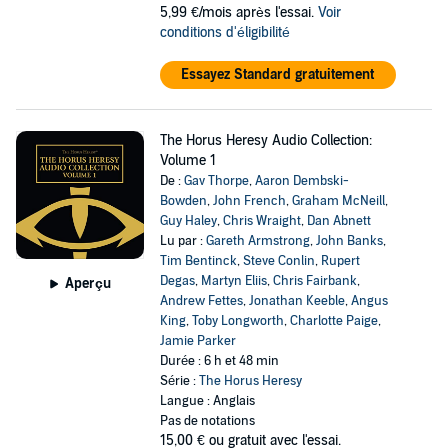
5,99 €/mois après l'essai.
Voir
conditions d'éligibilité
Essayez Standard gratuitement
The Horus Heresy Audio Collection:
Volume 1
De :
Gav Thorpe
,
Aaron Dembski-
Bowden
,
John French
,
Graham McNeill
,
Guy Haley
,
Chris Wraight
,
Dan Abnett
Lu par :
Gareth Armstrong
,
John Banks
,
Tim Bentinck
,
Steve Conlin
,
Rupert
Degas
,
Martyn Eliis
,
Chris Fairbank
,
Aperçu
Andrew Fettes
,
Jonathan Keeble
,
Angus
King
,
Toby Longworth
,
Charlotte Paige
,
Jamie Parker
Durée : 6 h et 48 min
Série :
The Horus Heresy
Langue : Anglais
Pas de notations
15,00 €
ou gratuit avec l'essai.