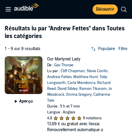
Découvrir
Résultats lu par
"Andrew Fettes"
dans Toutes
les catégories
1 - 9 sur 9 résultats
Populaire
Filtre
Our Martyred Lady
De :
Gav Thorpe
Lu par :
Cliff Chapman
,
Steve Conlin
,
Andrew Fettes
,
Matthew Hunt
,
Toby
Longworth
,
Carla Mendonca
,
Richard
Reed
,
David Sibley
,
Ramon Tikaram
,
Jo
Woodcock
,
Emma Gregory
,
Catherine
Tate
Aperçu
Durée : 5 h et 7 min
Langue : Anglais
4,8
9 notations
13,09 €
ou gratuit avec l'essai.
Renouvellement automatique à