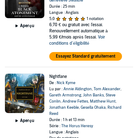
Genevieve Swallow
Durée : 25 min
Langue : Anglais
5,0
1 notation
6,70 €
ou gratuit avec l'essai.
Aperçu
Renouvellement automatique à
5,99 €/mois après l'essai.
Voir
conditions d'éligibilité
Essayez Standard gratuitement
Nightfane
De :
Nick Kyme
Lu par :
Annie Aldington
,
Tom Alexander
,
Gareth Armstrong
,
John Banks
,
Steve
Conlin
,
Andrew Fettes
,
Matthew Hunt
,
Jonathan Keeble
,
Gesella Ohaka
,
Richard
Reed
Durée : 1 h et 13 min
Aperçu
Série :
The Horus Heresy
Langue : Anglais