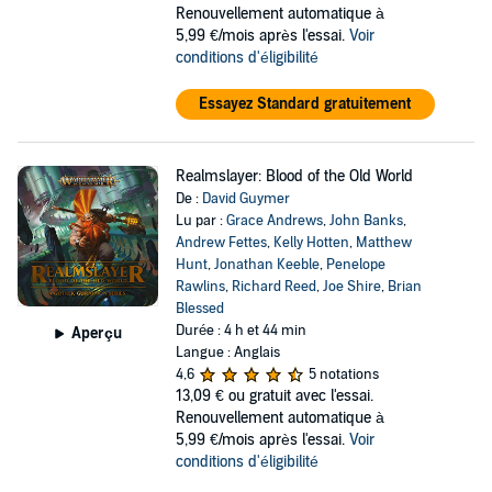
Renouvellement automatique à
5,99 €/mois après l'essai.
Voir
conditions d'éligibilité
Essayez Standard gratuitement
Realmslayer: Blood of the Old World
De :
David Guymer
Lu par :
Grace Andrews
,
John Banks
,
Andrew Fettes
,
Kelly Hotten
,
Matthew
Hunt
,
Jonathan Keeble
,
Penelope
Rawlins
,
Richard Reed
,
Joe Shire
,
Brian
Blessed
Durée : 4 h et 44 min
Aperçu
Langue : Anglais
4,6
5 notations
13,09 €
ou gratuit avec l'essai.
Renouvellement automatique à
5,99 €/mois après l'essai.
Voir
conditions d'éligibilité