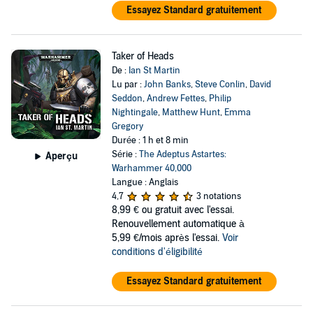
Essayez Standard gratuitement
Taker of Heads
De :
Ian St Martin
Lu par :
John Banks
,
Steve Conlin
,
David
Seddon
,
Andrew Fettes
,
Philip
Nightingale
,
Matthew Hunt
,
Emma
Gregory
Durée : 1 h et 8 min
Série :
The Adeptus Astartes:
Aperçu
Warhammer 40,000
Langue : Anglais
4,7
3 notations
8,99 €
ou gratuit avec l'essai.
Renouvellement automatique à
5,99 €/mois après l'essai.
Voir
conditions d'éligibilité
Essayez Standard gratuitement