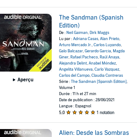
The Sandman (Spanish
Edition)
De :
Neil Gaiman
,
Dirk Maggs
Lu par :
Adriana Casas
,
Alan Prieto
,
Arturo Mercado Jr.
,
Carlos Luyando
,
Galo Balcazar
,
Gerardo Garcia
,
Magda
Giner
,
Rafael Pacheco
,
Raúl Anaya
,
Alejandra Delint
,
Anabel Méndez
,
Angelita Villanueva
,
Carlo Vazquez
,
Carlos del Campo
,
Claudia Contreras
Aperçu
Série :
The Sandman [Spanish Edition]
,
Volume 1
Durée : 11 h et 27 min
Date de publication : 28/06/2021
Langue : Espagnol
5,0
1 notation
Alien: Desde las Sombras