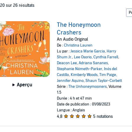
 20 sur 26 résultats
The Honeymoon
Crashers
An Audio Original
De :
Christina Lauren
Lu par :
Jessica Marie Garcia
,
Harry
Shum Jr.
,
Lee Osorio
,
Cynthia Farrell
,
Deacon Lee
,
Adriana Sananes
,
Stephanie Németh-Parker
,
Inés del
Castillo
,
Kimberly Woods
,
Tim Paige
,
Jennifer Aquino
,
Shaun Taylor-Corbett
Aperçu
Série :
The Unhoneymooners
, Volume
1.5
Durée : 4 h et 47 min
Date de publication : 01/08/2023
Langue : Anglais
4,8
5 notations