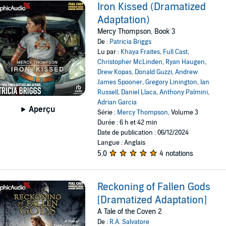
Iron Kissed (Dramatized
Adaptation)
Mercy Thompson, Book 3
De :
Patricia Briggs
Lu par :
Khaya Fraites
,
Full Cast
,
Christopher McLinden
,
Ryan Haugen
,
Drew Kopas
,
Donald Guzzi
,
Andrew
James Spooner
,
Gregory Linington
,
Ian
Russell
,
Daniel Llaca
,
Anthony Palmini
,
Adrian Garcia
Aperçu
Série :
Mercy Thompson
, Volume 3
Durée : 6 h et 42 min
Date de publication : 06/12/2024
Langue : Anglais
5,0
4 notations
Reckoning of Fallen Gods
[Dramatized Adaptation]
A Tale of the Coven 2
De :
R.A. Salvatore