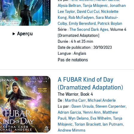
Alysia Beltran
,
Tanja Milojevic
,
Jonathan
Lee Taylor
,
David Cui Cui
,
Nickolette
Kong
,
Rob McFadyen
,
Sara Matsui-
Colby
,
Emily Beresford
,
Patrick Boylan
Série :
The Second Dark Ages
, Volume 4
Aperçu
[Dramatized Adaptation]
Durée : 4 h et 35 min
Date de publication : 30/10/2023
Langue : Anglais
Pas de notations
A FUBAR Kind of Day
(Dramatized Adaptation)
The Warrior, Book 4
De :
Martha Carr
,
Michael Anderle
Lu par :
Dawn Ursula
,
Steven Carpenter
,
Adrian Garcia
,
Yenni Ann
,
Matthew
Pauli
,
Wyn Delano
,
Eva Wilhelm
,
Tanja
Milojevic
,
Torian Brackett
,
Ian Putnam
,
Andrew Mimms