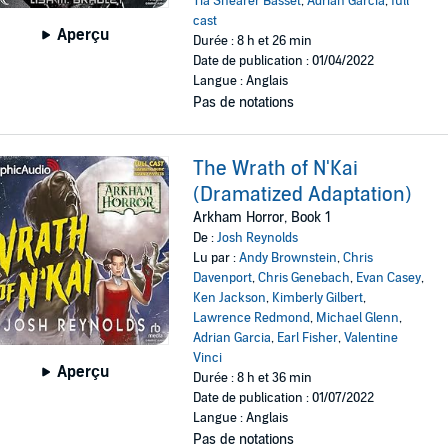
Tia Shearer Basset
,
Adrian Garcia
,
full
cast
Aperçu
Durée : 8 h et 26 min
Date de publication : 01/04/2022
Langue : Anglais
Pas de notations
The Wrath of N'Kai
(Dramatized Adaptation)
Arkham Horror, Book 1
De :
Josh Reynolds
Lu par :
Andy Brownstein
,
Chris
Davenport
,
Chris Genebach
,
Evan Casey
,
Ken Jackson
,
Kimberly Gilbert
,
Lawrence Redmond
,
Michael Glenn
,
Adrian Garcia
,
Earl Fisher
,
Valentine
Vinci
Aperçu
Durée : 8 h et 36 min
Date de publication : 01/07/2022
Langue : Anglais
Pas de notations