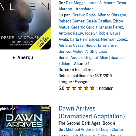
De :
Dirk Maggs
,
James A. Moore
,
Cesar
Alarcon - translator
Lu par :
Octavio Rojas
,
Alfonso Obregon
,
Rebeca Gomez
,
Gisela Casillas
,
Edson
Matus
,
Gerardo Garcia
,
Ignacio Perez
,
Antonio Raluy
,
Jocelyn Roble
,
Laura
Ayala
,
Karla Hernandez
,
Herman Lopez
,
Adriana Casas
,
Hector Emmanuel
Gomez
,
Miguel A. Ghigliazza
Aperçu
Série :
Audible Original: Alien [Spanish
Edition]
, Volume 1
Durée : 4 h et 53 min
Date de publication : 12/11/2019
Langue : Espagnol
5,0
1 notation
Dawn Arrives
(Dramatized Adaptation)
The Second Dark Ages, Book 4
De :
Michael Anderle
,
Ell Leigh Clarke
Lu par :
Eric Messner
,
Adrian Garcia
,