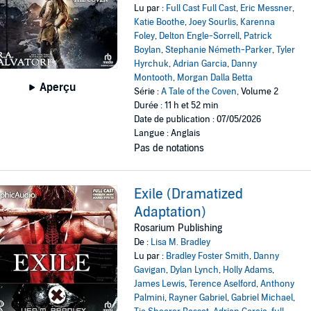
Lu par :
Full Cast Full Cast
,
Eric Messner
,
Katie Boothe
,
Joey Sourlis
,
Karenna
Foley
,
Delton Engle-Sorrell
,
Patrick
Boylan
,
Stephanie Németh-Parker
,
Tyler
Hyrchuk
,
Adrian Garcia
,
Danny
Montooth
,
Morgan Dalla Betta
Aperçu
Série :
A Tale of the Coven
, Volume 2
Durée : 11 h et 52 min
Date de publication : 07/05/2026
Langue : Anglais
Pas de notations
Exile (Dramatized
Adaptation)
Rosarium Publishing
De :
Lisa M. Bradley
Lu par :
Bradley Foster Smith
,
Danny
Gavigan
,
Dylan Lynch
,
Holly Adams
,
James Lewis
,
Terence Aselford
,
Anthony
Palmini
,
Rayner Gabriel
,
Gabriel Michael
,