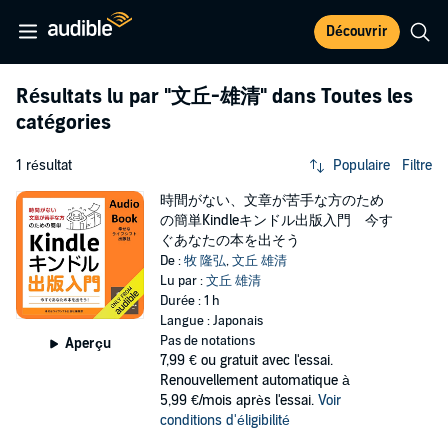
Découvrir
Résultats lu par
"文丘-雄清"
dans Toutes les
catégories
1 résultat
Populaire
Filtre
時間がない、文章が苦手な方のため
の簡単Kindleキンドル出版入門 今す
ぐあなたの本を出そう
De :
牧 隆弘
,
文丘 雄清
Lu par :
文丘 雄清
Durée : 1 h
Langue : Japonais
Pas de notations
Aperçu
7,99 €
ou gratuit avec l'essai.
Renouvellement automatique à
5,99 €/mois après l'essai.
Voir
conditions d'éligibilité