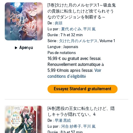
[1巻]欠けた月のメルセデス1～吸血鬼
の貴族に転生したけど捨てられそう
なのでダンジョンを制覇する～
De :
炎頭
Lu par :
夏代 めぐみ
,
平川 嵐
Durée : 7 h et 32 min
Série :
欠けた月のメルセデス
, Volume 1
Langue : Japonais
Aperçu
Pas de notations
16,99 €
ou gratuit avec l'essai.
Renouvellement automatique à
5,99 €/mois après l'essai.
Voir
conditions d'éligibilité
Essayez Standard gratuitement
[4巻]悪役の王女に転生したけど、隠
しキャラが隠れてない。4
De :
早瀬 黒絵
Lu par :
河合 紗希子
,
平川 嵐
Durée : 8 h et 57 min