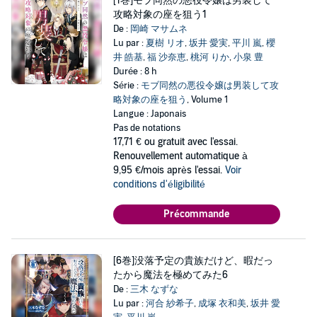
[1巻]モブ同然の悪役令嬢は男装して
攻略対象の座を狙う1
De :
岡崎 マサムネ
Lu par :
夏樹 リオ
,
坂井 愛実
,
平川 嵐
,
櫻
井 皓基
,
福 沙奈恵
,
桃河 りか
,
小泉 豊
Durée : 8 h
Série :
モブ同然の悪役令嬢は男装して攻
略対象の座を狙う
, Volume 1
Langue : Japonais
Pas de notations
17,71 €
ou gratuit avec l'essai.
Renouvellement automatique à
9,95 €/mois après l'essai.
Voir
conditions d'éligibilité
Précommande
[6巻]没落予定の貴族だけど、暇だっ
たから魔法を極めてみた6
De :
三木 なずな
Lu par :
河合 紗希子
,
成塚 衣和美
,
坂井 愛