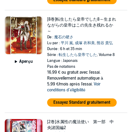
[8巻]転生したら皇帝でした8～生まれ
ながらの皇帝はこの先生き残れるか
～
De :
魔石の硬さ
Lu par :
平川 嵐
,
成塚 衣和美
,
熊谷 貴弘
Durée : 6 h et 35 min
Série :
転生したら皇帝でした
, Volume 8
Langue : Japonais
Aperçu
Pas de notations
16,99 €
ou gratuit avec l'essai.
Renouvellement automatique à
5,99 €/mois après l'essai.
Voir
conditions d'éligibilité
Essayez Standard gratuitement
[2巻]水属性の魔法使い 第一部 中
央諸国編2