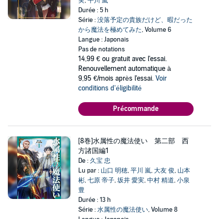
実
,
平川 嵐
Durée : 5 h
Série :
没落予定の貴族だけど、暇だった
から魔法を極めてみた
, Volume 6
Langue : Japonais
Pas de notations
14,99 €
ou gratuit avec l'essai.
Renouvellement automatique à
9,95 €/mois après l'essai.
Voir
conditions d'éligibilité
Précommande
[8巻]水属性の魔法使い 第二部 西
方諸国編1
De :
久宝 忠
Lu par :
山口 明穂
,
平川 嵐
,
大友 俊
,
山本
彬
,
七原 帝子
,
坂井 愛実
,
中村 精道
,
小泉
豊
Durée : 13 h
Série :
水属性の魔法使い
, Volume 8