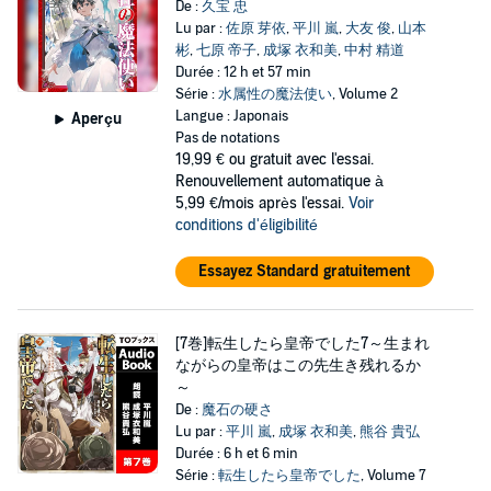
De :
久宝 忠
Lu par :
佐原 芽依
,
平川 嵐
,
大友 俊
,
山本
彬
,
七原 帝子
,
成塚 衣和美
,
中村 精道
Durée : 12 h et 57 min
Série :
水属性の魔法使い
, Volume 2
Langue : Japonais
Aperçu
Pas de notations
19,99 €
ou gratuit avec l'essai.
Renouvellement automatique à
5,99 €/mois après l'essai.
Voir
conditions d'éligibilité
Essayez Standard gratuitement
[7巻]転生したら皇帝でした7～生まれ
ながらの皇帝はこの先生き残れるか
～
De :
魔石の硬さ
Lu par :
平川 嵐
,
成塚 衣和美
,
熊谷 貴弘
Durée : 6 h et 6 min
Série :
転生したら皇帝でした
, Volume 7