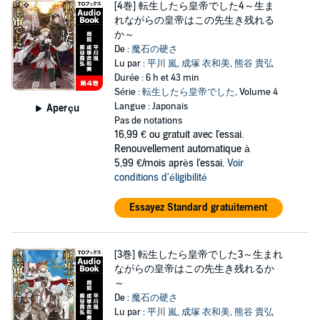
[4巻] 転生したら皇帝でした4～生ま
れながらの皇帝はこの先生き残れる
か～
De :
魔石の硬さ
Lu par :
平川 嵐
,
成塚 衣和美
,
熊谷 貴弘
Durée : 6 h et 43 min
Série :
転生したら皇帝でした
, Volume 4
Langue : Japonais
Aperçu
Pas de notations
16,99 €
ou gratuit avec l'essai.
Renouvellement automatique à
5,99 €/mois après l'essai.
Voir
conditions d'éligibilité
Essayez Standard gratuitement
[3巻] 転生したら皇帝でした3～生まれ
ながらの皇帝はこの先生き残れるか
～
De :
魔石の硬さ
Lu par :
平川 嵐
,
成塚 衣和美
,
熊谷 貴弘