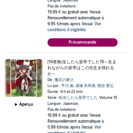
Langue : Japonais
Pas de notations
19,99 €
ou gratuit avec l'essai.
Renouvellement automatique à
9,95 €/mois après l'essai.
Voir
conditions d'éligibilité
Précommande
[10巻]転生したら皇帝でした10～生ま
れながらの皇帝はこの先生き残れる
か～
De :
魔石の硬さ
Lu par :
平川 嵐
,
成塚 衣和美
,
熊谷 貴弘
Durée : 6 h et 22 min
Série :
転生したら皇帝でした
, Volume 10
Langue : Japonais
Aperçu
Pas de notations
16,99 €
ou gratuit avec l'essai.
Renouvellement automatique à
5,99 €/mois après l'essai.
Voir