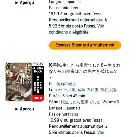
Langue : Japonais
Aperçu
Pas de notations
16,99 €
ou gratuit avec l'essai.
Renouvellement automatique à
5,99 €/mois après l'essai.
Voir
conditions d'éligibilité
Essayez Standard gratuitement
[6巻]転生したら皇帝でした6～生まれ
ながらの皇帝はこの先生き残れるか
～
De :
魔石の硬さ
Lu par :
平川 嵐
,
成塚 衣和美
,
熊谷 貴弘
Durée : 6 h et 45 min
Série :
転生したら皇帝でした
, Volume 6
Langue : Japonais
Aperçu
Pas de notations
16,99 €
ou gratuit avec l'essai.
Renouvellement automatique à
5,99 €/mois après l'essai.
Voir