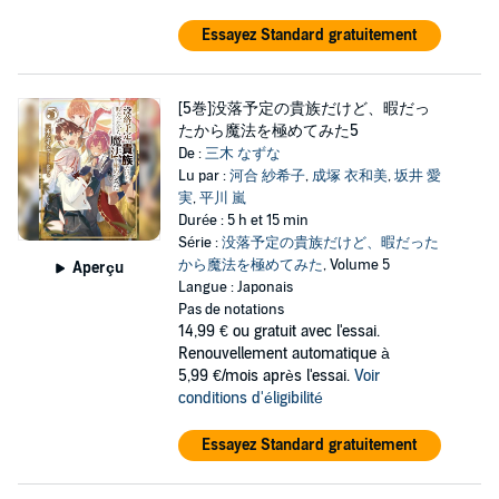
Essayez Standard gratuitement
[5巻]没落予定の貴族だけど、暇だっ
たから魔法を極めてみた5
De :
三木 なずな
Lu par :
河合 紗希子
,
成塚 衣和美
,
坂井 愛
実
,
平川 嵐
Durée : 5 h et 15 min
Série :
没落予定の貴族だけど、暇だった
から魔法を極めてみた
, Volume 5
Aperçu
Langue : Japonais
Pas de notations
14,99 €
ou gratuit avec l'essai.
Renouvellement automatique à
5,99 €/mois après l'essai.
Voir
conditions d'éligibilité
Essayez Standard gratuitement