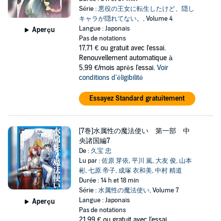
Série :
悪役の王女に転生したけど、隠し
キャラが隠れてない。
, Volume 4
Langue : Japonais
Aperçu
Pas de notations
17,71 €
ou gratuit avec l'essai.
Renouvellement automatique à
5,99 €/mois après l'essai.
Voir
conditions d'éligibilité
Essayez Standard gratuitement
[7巻]水属性の魔法使い 第一部 中
央諸国編7
De :
久宝 忠
Lu par :
佐原 芽依
,
平川 嵐
,
大友 俊
,
山本
彬
,
七原 帝子
,
成塚 衣和美
,
中村 精道
Durée : 14 h et 18 min
Série :
水属性の魔法使い
, Volume 7
Langue : Japonais
Aperçu
Pas de notations
21,99 €
ou gratuit avec l'essai.