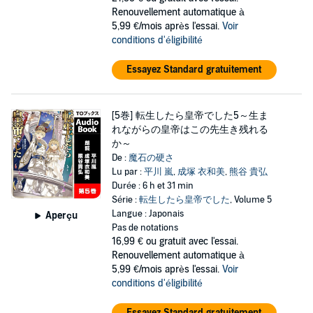
Renouvellement automatique à
5,99 €/mois après l'essai.
Voir
conditions d'éligibilité
Essayez Standard gratuitement
[5巻] 転生したら皇帝でした5～生ま
れながらの皇帝はこの先生き残れる
か～
De :
魔石の硬さ
Lu par :
平川 嵐
,
成塚 衣和美
,
熊谷 貴弘
Durée : 6 h et 31 min
Série :
転生したら皇帝でした
, Volume 5
Langue : Japonais
Aperçu
Pas de notations
16,99 €
ou gratuit avec l'essai.
Renouvellement automatique à
5,99 €/mois après l'essai.
Voir
conditions d'éligibilité
Essayez Standard gratuitement