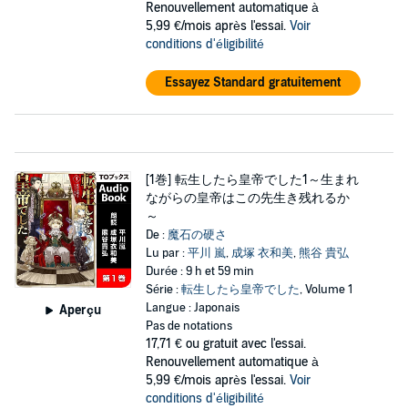
Renouvellement automatique à
5,99 €/mois après l'essai.
Voir
conditions d'éligibilité
Essayez Standard gratuitement
[1巻] 転生したら皇帝でした1～生まれ
ながらの皇帝はこの先生き残れるか
～
De :
魔石の硬さ
Lu par :
平川 嵐
,
成塚 衣和美
,
熊谷 貴弘
Durée : 9 h et 59 min
Série :
転生したら皇帝でした
, Volume 1
Langue : Japonais
Aperçu
Pas de notations
17,71 €
ou gratuit avec l'essai.
Renouvellement automatique à
5,99 €/mois après l'essai.
Voir
conditions d'éligibilité