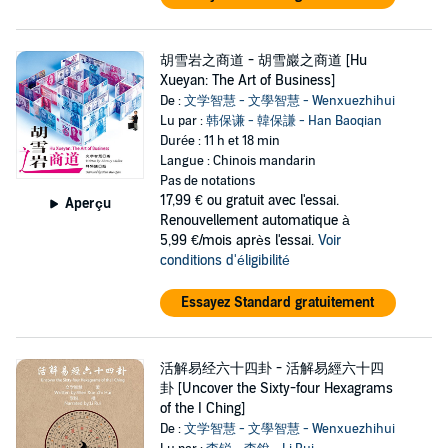
胡雪岩之商道 - 胡雪巖之商道 [Hu
Xueyan: The Art of Business]
De :
文学智慧 - 文學智慧 - Wenxuezhihui
Lu par :
韩保谦 - 韓保謙 - Han Baoqian
Durée : 11 h et 18 min
Langue : Chinois mandarin
Pas de notations
17,99 €
ou gratuit avec l'essai.
Aperçu
Renouvellement automatique à
5,99 €/mois après l'essai.
Voir
conditions d'éligibilité
Essayez Standard gratuitement
活解易经六十四卦 - 活解易經六十四
卦 [Uncover the Sixty-four Hexagrams
of the I Ching]
De :
文学智慧 - 文學智慧 - Wenxuezhihui