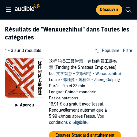
Découvrir
Résultats de
"Wenxuezhihui"
dans Toutes les
catégories
1 - 3 sur 3 résultats
Populaire
Filtre
这样的员工最智慧 - 這樣的員工最智
慧 [Finding the Smatest Employees]
De :
文学智慧 - 文學智慧 - Wenxuezhihui
Lu par :
郑桂萍 - 鄭桂萍 - Zheng Guiping
Durée : 9 h et 22 min
Langue : Chinois mandarin
Pas de notations
16,91 €
ou gratuit avec l'essai.
Aperçu
Renouvellement automatique à
5,99 €/mois après l'essai.
Voir
conditions d'éligibilité
Essayez Standard gratuitement