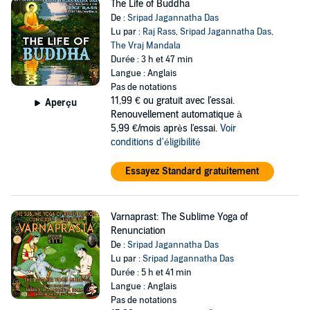
The Life of Buddha
De :
Sripad Jagannatha Das
Lu par :
Raj Rass
,
Sripad Jagannatha Das
,
The Vraj Mandala
Durée : 3 h et 47 min
Langue : Anglais
Pas de notations
11,99 €
ou gratuit avec l'essai.
Aperçu
Renouvellement automatique à
5,99 €/mois après l'essai.
Voir
conditions d'éligibilité
Essayez Standard gratuitement
Varnaprast: The Sublime Yoga of
Renunciation
De :
Sripad Jagannatha Das
Lu par :
Sripad Jagannatha Das
Durée : 5 h et 41 min
Langue : Anglais
Pas de notations