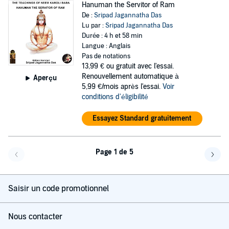
Hanuman the Servitor of Ram
De :
Sripad Jagannatha Das
Lu par :
Sripad Jagannatha Das
Durée : 4 h et 58 min
Langue : Anglais
Pas de notations
13,99 €
ou gratuit avec l'essai.
Renouvellement automatique à
Aperçu
5,99 €/mois après l'essai.
Voir
conditions d'éligibilité
Essayez Standard gratuitement
Page 1 de 5
Page précédente
Page 
Saisir un code promotionnel
Nous contacter