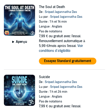
The Soul at Death
De :
Sripad Jagannatha Das
Lu par :
Sripad Jagannatha Das
Durée : 1 h et 14 min
Langue : Anglais
Pas de notations
7,99 €
ou gratuit avec l'essai.
Renouvellement automatique à
Aperçu
5,99 €/mois après l'essai.
Voir
conditions d'éligibilité
Essayez Standard gratuitement
Suicide
De :
Sripad Jagannatha Das
Lu par :
Sripad Jagannatha Das
Durée : 1 h et 24 min
Langue : Anglais
Pas de notations
7,99 €
ou gratuit avec l'essai.