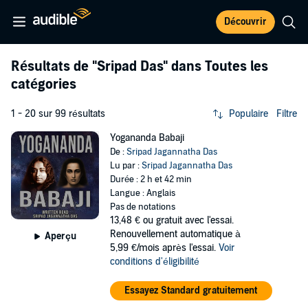
Découvrir
Résultats de
"Sripad Das"
dans Toutes les
catégories
1 - 20 sur 99 résultats
Populaire
Filtre
Yogananda Babaji
De :
Sripad Jagannatha Das
Lu par :
Sripad Jagannatha Das
Durée : 2 h et 42 min
Langue : Anglais
Pas de notations
13,48 €
ou gratuit avec l'essai.
Renouvellement automatique à
Aperçu
5,99 €/mois après l'essai.
Voir
conditions d'éligibilité
Essayez Standard gratuitement