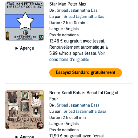
Star Man Peter Max
De :
Sripad Jagannatha Das
Lu par :
Sripad Jagannatha Das
Durée : 2 h et 15 min
Langue : Anglais
Pas de notations
13,48 €
ou gratuit avec l'essai.
Renouvellement automatique à
Aperçu
5,99 €/mois après l'essai.
Voir
conditions d'éligibilité
Essayez Standard gratuitement
Neem Karoli Baba's Beautiful Gang of
Four
De :
Sripad Jagannatha Dasa
Lu par :
Sripad Jagannatha Dasa
Durée : 2 h et 58 min
Langue : Anglais
Pas de notations
11,99 €
ou gratuit avec l'essai.
Aperçu