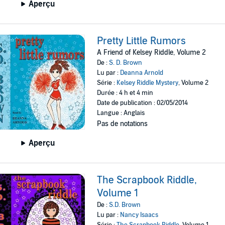
Aperçu
Pretty Little Rumors
A Friend of Kelsey Riddle, Volume 2
De :
S. D. Brown
Lu par :
Deanna Arnold
Série :
Kelsey Riddle Mystery
, Volume 2
Durée : 4 h et 4 min
Date de publication : 02/05/2014
Langue : Anglais
Pas de notations
Aperçu
The Scrapbook Riddle,
Volume 1
De :
S.D. Brown
Lu par :
Nancy Isaacs
Série :
The Scrapbook Riddle
, Volume 1