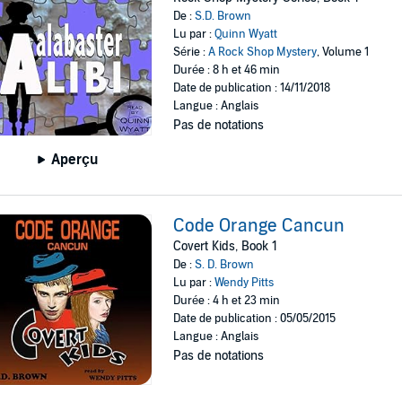
De :
S.D. Brown
Lu par :
Quinn Wyatt
Série :
A Rock Shop Mystery
, Volume 1
Durée : 8 h et 46 min
Date de publication : 14/11/2018
Langue : Anglais
Pas de notations
Aperçu
Code Orange Cancun
Covert Kids, Book 1
De :
S. D. Brown
Lu par :
Wendy Pitts
Durée : 4 h et 23 min
Date de publication : 05/05/2015
Langue : Anglais
Pas de notations