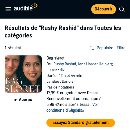
Découvrir
Résultats de
"Rushy Rashid"
dans Toutes les
catégories
1 résultat
Populaire
Filtre
Bag sløret
De :
Rushy Rashid
,
Jens Harder Højbjerg
Lu par :
div.
Durée : 12 h et 44 min
Langue : Danois
Pas de notations
17,99 €
ou gratuit avec l'essai.
Renouvellement automatique à
Aperçu
5,99 €/mois après l'essai.
Voir
conditions d'éligibilité
Essayez Standard gratuitement