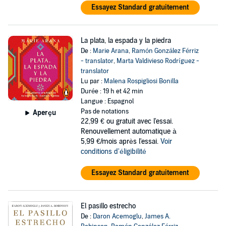
Essayez Standard gratuitement
La plata, la espada y la piedra
De :
Marie Arana
,
Ramón González Férriz
- translator
,
Marta Valdivieso Rodríguez -
translator
Lu par :
Malena Rospigliosi Bonilla
Durée : 19 h et 42 min
Langue : Espagnol
Pas de notations
Aperçu
22,99 €
ou gratuit avec l'essai.
Renouvellement automatique à
5,99 €/mois après l'essai.
Voir
conditions d'éligibilité
Essayez Standard gratuitement
El pasillo estrecho
De :
Daron Acemoglu
,
James A.