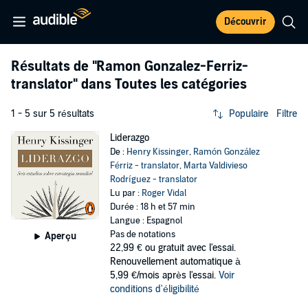
Découvrir
Résultats de
"Ramon Gonzalez-Ferriz-
translator"
dans Toutes les catégories
1 - 5 sur 5 résultats
Populaire
Filtre
Liderazgo
De :
Henry Kissinger
,
Ramón González
Férriz - translator
,
Marta Valdivieso
Rodríguez - translator
Lu par :
Roger Vidal
Durée : 18 h et 57 min
Langue : Espagnol
Pas de notations
Aperçu
22,99 €
ou gratuit avec l'essai.
Renouvellement automatique à
5,99 €/mois après l'essai.
Voir
conditions d'éligibilité