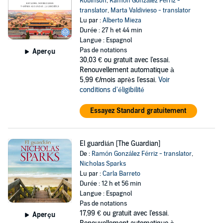
Robinson
,
Ramón González Férriz -
translator
,
Marta Valdivieso - translator
Lu par :
Alberto Mieza
Durée : 27 h et 44 min
Langue : Espagnol
Pas de notations
Aperçu
30,03 €
ou gratuit avec l'essai.
Renouvellement automatique à
5,99 €/mois après l'essai.
Voir
conditions d'éligibilité
Essayez Standard gratuitement
El guardián [The Guardian]
De :
Ramón González Férriz - translator
,
Nicholas Sparks
Lu par :
Carla Barreto
Durée : 12 h et 56 min
Langue : Espagnol
Pas de notations
17,99 €
ou gratuit avec l'essai.
Aperçu