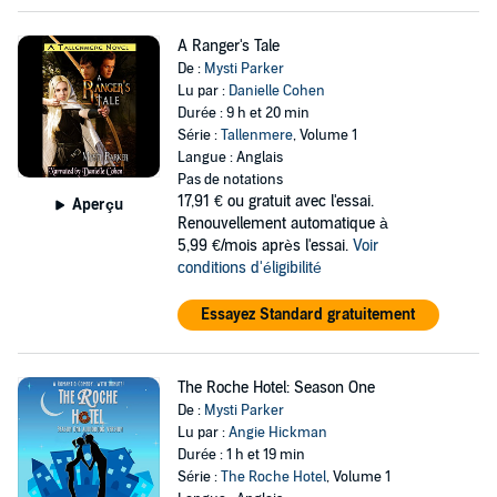
A Ranger's Tale
De :
Mysti Parker
Lu par :
Danielle Cohen
Durée : 9 h et 20 min
Série :
Tallenmere
, Volume 1
Langue : Anglais
Pas de notations
17,91 €
ou gratuit avec l'essai.
Aperçu
Renouvellement automatique à
5,99 €/mois après l'essai.
Voir
conditions d'éligibilité
Essayez Standard gratuitement
The Roche Hotel: Season One
De :
Mysti Parker
Lu par :
Angie Hickman
Durée : 1 h et 19 min
Série :
The Roche Hotel
, Volume 1