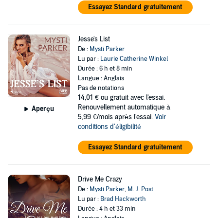
Essayez Standard gratuitement
Jesse's List
De :
Mysti Parker
Lu par :
Laurie Catherine Winkel
Durée : 6 h et 8 min
Langue : Anglais
Pas de notations
14,01 €
ou gratuit avec l'essai.
Renouvellement automatique à
Aperçu
5,99 €/mois après l'essai.
Voir
conditions d'éligibilité
Essayez Standard gratuitement
Drive Me Crazy
De :
Mysti Parker
,
M. J. Post
Lu par :
Brad Hackworth
Durée : 4 h et 33 min