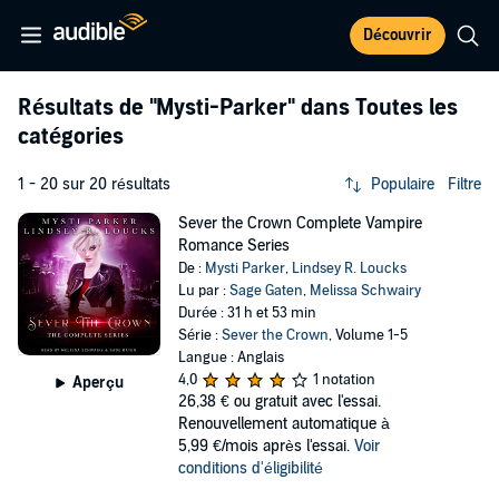
Découvrir
Résultats de
"Mysti-Parker"
dans Toutes les
catégories
1 - 20 sur 20 résultats
Populaire
Filtre
Sever the Crown Complete Vampire
Romance Series
De :
Mysti Parker
,
Lindsey R. Loucks
Lu par :
Sage Gaten
,
Melissa Schwairy
Durée : 31 h et 53 min
Série :
Sever the Crown
, Volume 1-5
Langue : Anglais
4,0
1 notation
Aperçu
26,38 €
ou gratuit avec l'essai.
Renouvellement automatique à
5,99 €/mois après l'essai.
Voir
conditions d'éligibilité