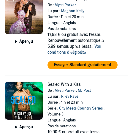
De :
Mysti Parker
Lu par :
Meghan Kelly
Durée : 11 h et 28 min
Langue : Anglais
Pas de notations
17,98 €
ou gratuit avec l'essai.
Renouvellement automatique à
Aperçu
5,99 €/mois après l'essai.
Voir
conditions d'éligibilité
Essayez Standard gratuitement
Sealed With a Kiss
De :
Mysti Parker
,
MJ Post
Lu par :
Riley Raye
Durée : 4 h et 23 min
Série :
City Meets Country Series
,
Volume 3
Langue : Anglais
Pas de notations
Aperçu
10,90 €
ou gratuit avec l'essai.