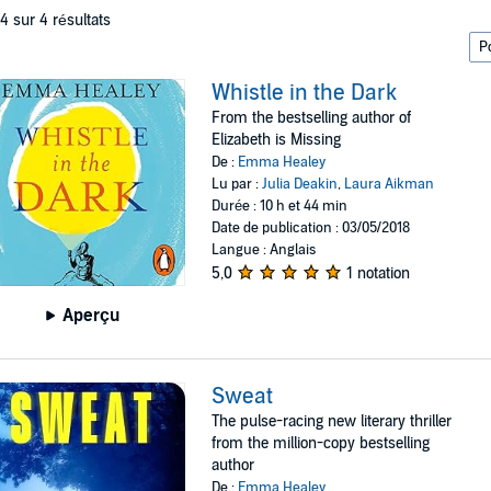
 4 sur 4 résultats
Whistle in the Dark
From the bestselling author of
Elizabeth is Missing
De :
Emma Healey
Lu par :
Julia Deakin
,
Laura Aikman
Durée : 10 h et 44 min
Date de publication : 03/05/2018
Langue : Anglais
5,0
1 notation
Aperçu
Sweat
The pulse-racing new literary thriller
from the million-copy bestselling
author
De :
Emma Healey