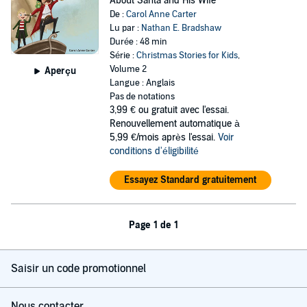
About Santa and His Wife
De :
Carol Anne Carter
Lu par :
Nathan E. Bradshaw
Durée : 48 min
Série :
Christmas Stories for Kids
,
Volume 2
Aperçu
Langue : Anglais
Pas de notations
3,99 €
ou gratuit avec l'essai.
Renouvellement automatique à
5,99 €/mois après l'essai.
Voir
conditions d'éligibilité
Essayez Standard gratuitement
Page 1 de 1
Saisir un code promotionnel
Nous contacter