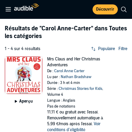
Découvrir
Résultats de
"Carol Anne-Carter"
dans Toutes
les catégories
1 - 4 sur 4 résultats
Populaire
Filtre
Mrs Claus and Her Christmas
Adventures
De :
Carol Anne Carter
Lu par :
Nathan Bradshaw
Durée : 3 h et 4 min
Série :
Christmas Stories for Kids
,
Volume 4
Langue : Anglais
Aperçu
Pas de notations
11,11 €
ou gratuit avec l'essai.
Renouvellement automatique à
5,99 €/mois après l'essai.
Voir
conditions d'éligibilité