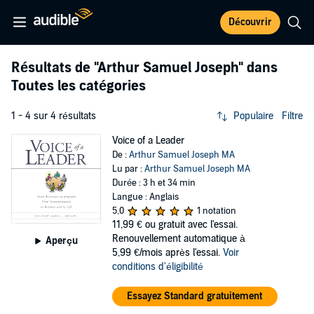
Découvrir
Résultats de
"Arthur Samuel Joseph"
dans
Toutes les catégories
1 - 4 sur 4 résultats
Populaire
Filtre
Voice of a Leader
De :
Arthur Samuel Joseph MA
Lu par :
Arthur Samuel Joseph MA
Durée : 3 h et 34 min
Langue : Anglais
5,0
1 notation
11,99 €
ou gratuit avec l'essai.
Renouvellement automatique à
Aperçu
5,99 €/mois après l'essai.
Voir
conditions d'éligibilité
Essayez Standard gratuitement