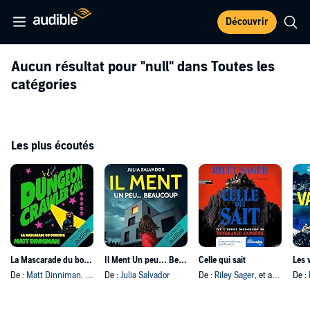
Découvrir
Aucun résultat pour
"null"
dans Toutes les
catégories
Les plus écoutés
La Mascarade du boucher
Il Ment Un peu… Beaucoup
Celle qui sait
Les 
De :
Matt Dinniman
, et autres
De :
Julia Salvador
De :
Riley Sager
, et autres
De :