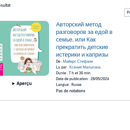
ésultat
Авторский метод
разговоров за едой в
семье, или Как
прекратить детские
истерики и капризы
De :
Майерс Стефани
Lu par :
Ксения Малыгина
Durée : 7 h et 36 min
Date de publication : 28/05/2024
Aperçu
Langue : Russe
Pas de notations