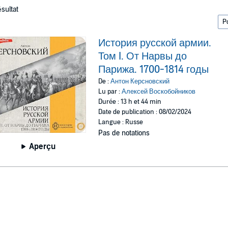
ésultat
История русской армии.
Том I. От Нарвы до
Парижа. 1700-1814 годы
De :
Антон Керсновский
Lu par :
Алексей Воскобойников
Durée : 13 h et 44 min
Date de publication : 08/02/2024
Langue : Russe
Pas de notations
Aperçu