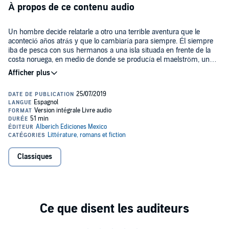
À propos de ce contenu audio
Un hombre decide relatarle a otro una terrible aventura que le
aconteció años atrás y que lo cambiaría para siempre. Él siempre
iba de pesca con sus hermanos a una isla situada en frente de la
costa noruega, en medio de donde se producía el maelström, un
torbellino o vórtice que destrozaba todo lo que caía en él. Hasta el
momento habían sido capaces de librarse del remolino yendo a la
Please note: This audiobook is in Spanish.
isla y volviendo cuando el mar estaba tranquilo, hasta que llegó el
día en el que les sorprendió mientras volvían a su casa.
Public Domain (P)2019 Jaime Arredondo
Classiques