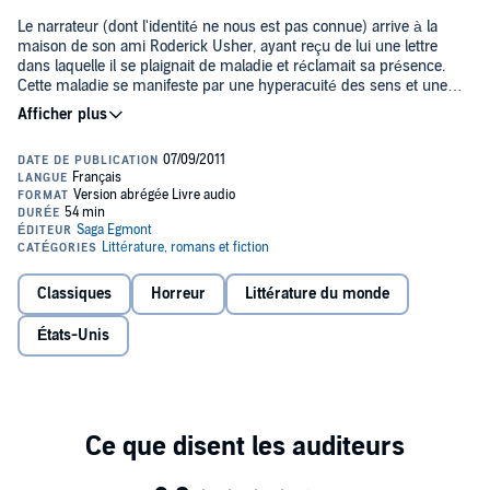
Le narrateur (dont l'identité ne nous est pas connue) arrive à la
maison de son ami Roderick Usher, ayant reçu de lui une lettre
dans laquelle il se plaignait de maladie et réclamait sa présence.
Cette maladie se manifeste par une hyperacuité des sens et une
grande anxiété. La sœur jumelle de Roderick, Madeline, est elle
aussi malade, tombant dans des états de transes cataleptiques.
Après qu'il lui a récité le poème "le Palais hanté", Roderick soutient
à son ami que la maison est dotée de sens, ce qui proviendrait de la
façon dont la maçonnerie est entremêlée à la végétation entourant
le bâtiment. Plus tard, il lui annonce que Madeline est décédée et
qu'il a l'intention de conserver son corps durant 15 jours dans un
caveau en attendant de procéder à l'enterrement définitif. Après
avoir aidé son ami dans cette tâche, le narrateur constate une
aggravation rapide de l'état de Roderick. Une semaine plus tard
Classiques
Horreur
Littérature du monde
environ, le narrateur reçoit, par une nuit de tempête, la visite de
Roderick qui semble très agité.
États-Unis
La chute de la maison Usher
est une nouvelle fantastique rendue
célèbre grâce à la traduction de Charles Baudelaire. Le talent
d'Edgar Poe conjugué au style incomparable de Baudelaire nous
donne une merveille de littérature fantastique, un chef d'œuvre dont
on ne se lasse pas.L'auteur
Né à Boston en 1809,
Edgar Poe
, orphelin de comédiens pauvres,
est recueilli à 3 ans par un riche négociant en tabac. Il connaît une