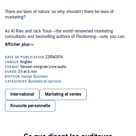
There are laws of nature, so why shouldn't there be laws of
marketing?
As Al Ries and Jack Trout—the world-renowned marketing
consultants and bestselling authors of
Positioning
—note, you can
build an impressive airplane, but it will never leave the ground if you
ignore the laws of physics, especially gravity. Why then, they ask,
shouldn't there also be laws of marketing that must be followed to
launch and maintain winning brands? In
The 22 Immutable Laws of
Marketing
, Ries and Trout offer a compendium of twenty-two
innovative rules for understanding and succeeding in the
international marketplace. From the Law of Leadership, to The Law
of the Category, to The Law of the Mind, these valuable insights
stand the test of time and present a clear path to successful
products. Violate them at your own risk.
International
Marketing et ventes
Réussite personnelle