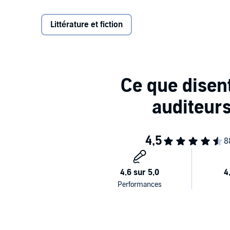
Mais je suis prête. Il était temps de me sortir de l
La recette de
Sortez-moi de là
:Une bonne dose d'hum
Littérature et fiction
d'émotion et beaucoup de folie. Faites le plein d'én
©2020 Le Cherche Midi (P)2020 Audible Studios