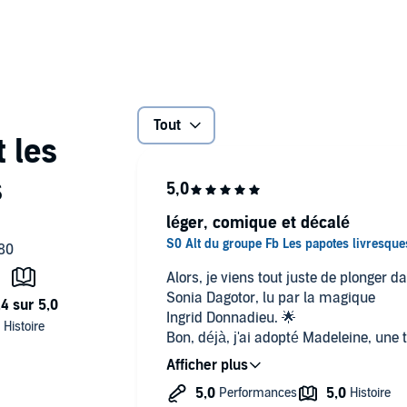
à. Je vous emmène avec moi ?
our, une pincée de piment, du sucre, du sel, un zeste
ergie avec cette nouvelle comédie signée Dagotoooor !
Tout
léger, comique et décalé
Alors, je viens tout juste de plonger 
Sonia Dagotor, lu par la magique
Ingrid Donnadieu. 🌟
Bon, déjà, j'ai adopté Madeleine, une
vintage qui vient de perdre sa mère, m
mère, même six pieds sous terre, cont
dernière en date : direction Paris ! 