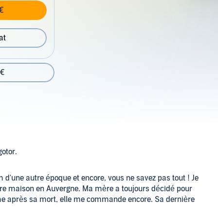
€
at
 €
otor.
d'une autre époque et encore, vous ne savez pas tout ! Je
tre maison en Auvergne. Ma mère a toujours décidé pour
ême après sa mort, elle me commande encore. Sa dernière
amais quitté son village natal, c'est une petite révolution.