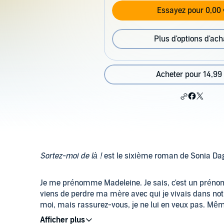
Essayez pour 0,00 
Plus d'options d'ach
Acheter pour 14,99
Sortez-moi de là !
est le sixième roman de Sonia Dag
Je me prénomme Madeleine. Je sais, c'est un prénom 
viens de perdre ma mère avec qui je vivais dans no
moi, mais rassurez-vous, je ne lui en veux pas. M
trouvaille, m'envoyer à Paris ! Pour une nana qui n'a j