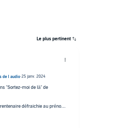
Le plus pertinent
dans "Sortez-moi de là" de
 trentenaire défraichie au prénom
ais qui reste ultra cool. 😎 Sa
inue de lui donner des ordres. La
Pour une meuf qui n'a jamais quitté