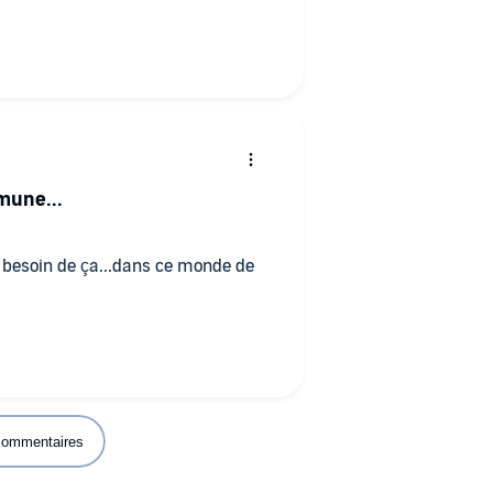
mmune...
 commentaires