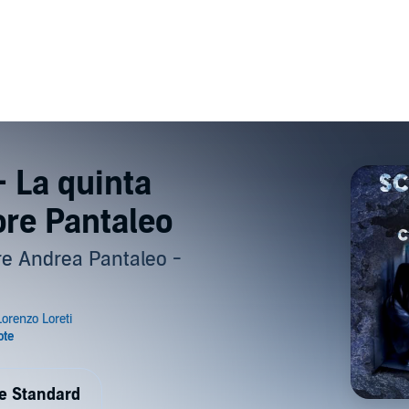
- La quinta
ore Pantaleo
ore Andrea Pantaleo -
de Standard