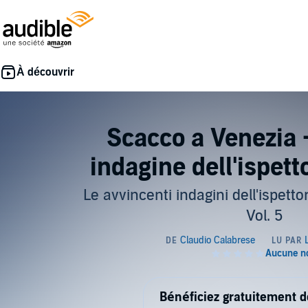
Scacco a Venezia 
indagine dell'ispett
Le avvincenti indagini dell'ispett
Vol. 5
Bénéficiez gratuitement 