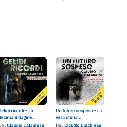
Gelidi ricordi - La
Un futuro sospeso - La
decima indagine
vera storia
dell’ispettore Pantaleo
dell'ispettore Pantaleo
De :
Claudio Calabrese
De :
Claudio Calabrese