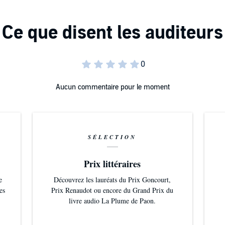
rzo fisico e intellettivo senza precedenti, il cui prezzo
Pantaleo
tà e alla giustizia…
Aucun commentaire pour le moment
SÉLECTION
Prix littéraires
e
Découvrez les lauréats du Prix Goncourt,
es
Prix Renaudot ou encore du Grand Prix du
livre audio La Plume de Paon.