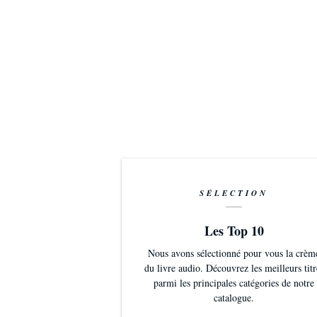
L’ispettore Pantaleo è chiamato questa volta a uno sfo
potrebbe essere il più alto da lui mai pagato alla veri
SÉLECTION
Les Top 10
Nous avons sélectionné pour vous la crèm
du livre audio. Découvrez les meilleurs titr
parmi les principales catégories de notre
catalogue.