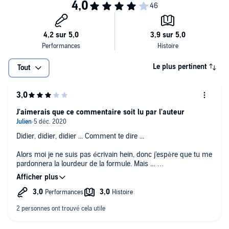
Le plus pertinent
Tout
J'aimerais que ce commentaire soit lu par l'auteur
Didier, didier, didier ... Comment te dire ...
Alors moi je ne suis pas écrivain hein, donc j'espère que tu me
pardonnera la lourdeur de la formule. Mais ...
Que n'as tu pas commis là, que t'es tu donc laissé aller ?
Dans quel monde vis tu ?
J'ai lu pas mal de tes livres, et, il y a quelque choses qui
m'inquiète beaucoup chez toi, c'est: la propension au