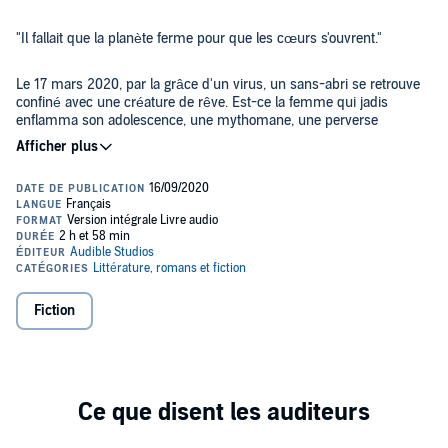
"Il fallait que la planète ferme pour que les cœurs s'ouvrent."
Le 17 mars 2020, par la grâce d'un virus, un sans-abri se retrouve
confiné avec une créature de rêve. Est-ce la femme qui jadis
enflamma son adolescence, une mythomane, une perverse
manipulatrice, ou une ultime chance de survie ? Et si le sort du
genre humain dépendait de la relation qui va se nouer, dans une
maison à l'abandon, entre un ancien prof de 35 ans brisé par
Avec ce conte philosophique irrésistible et poignant, au cœur d'une
l'injustice et une exilée en manque d'amour ?
actualité bouleversant tous nos repères, Didier van Cauwelaert
entraîne nos peurs, nos détresses, nos colères dans un tourbillon
de révolte, de joie libératrice et d'espoir.
©2020 Albin Michel (P)2020 Audible Studios
Fiction