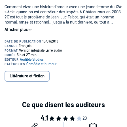
Comment vivre une histoire d'amour avec une jeune femme du XVe
siècle, quand on est contrôleur des impôts à Châteauroux en 2008
?C'est tout le problème de Jean-Luc Talbot, qui était un homme
normal, rangé et rationnel... jusqu'à la nuit dernière, où tout a
basculé. Est-il rattrapé par une passion vécue au Moyen Age, ou
victime du complot diabolique d'un contribuable ? Balloté de
manipulations dangereuses en bonheurs fous, il se demande s'il est
en train de perdre la raison, ou de trouver un sens à son existence.
Si la réincarnation existe, quel est son but ? Faut-il revenir sur les
pas d'un autre, pour découvrir enfin qui l'on est ? Peut-on modifier
le passé ? Peut-on réussir deux vies à la fois ?Renouant avec ses
thèmes majeurs, Didier van Cauwelaert nous entraîne dans un
roman hallucinant où, à travers la drôlerie irrésistible des situations,
la gravité de l'enjeu et le pouvoir des rêves, il suggère des réponses
Littérature et fiction
vertigineuses aux questions qui nous hantent.L'auteur
Né à Nice en 1960,
Didier van Cauwelaert
a 7 ans et demi quand il
décide d'écrire des romans. A 21 ans, après quelques années
consacrées au théâtre et à la critique littéraire pour enfants, il
commence à intéresser les éditeurs. Les romans se succèdent, le
public s'élargit et les prix littéraires ne tardent pas à suivre (Prix Del
Duca en 1982 pour
Vingt ans et des poussières
, Prix Roger Nimier
en 1984 pour
Poisson d'amour
, Prix Gutenberg en 1987 pour
Les
Vacances du fantôme
). En 1994,
Un aller simple
est couronné par le
prix Goncourt. Depuis, le succès accompagne chaque nouvelle