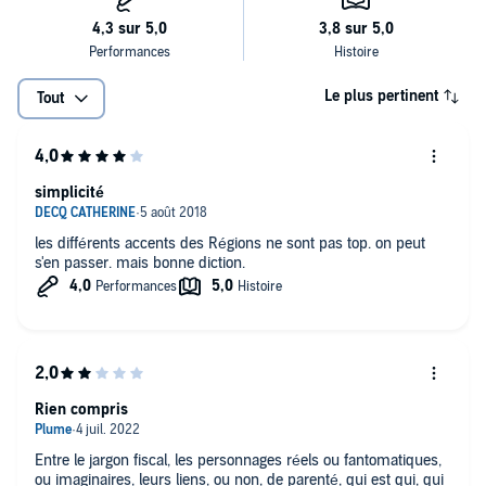
publication et ses livres sont aujourd'hui traduits dans vingt langues.
Parallèlement à ses activités de romancier, Didier van Cauwelaert
poursuit sa carrière de dramaturge et plusieurs de ses romans sont
en cours d'adaptation pour le cinéma.©Livres Audio VDB; Editions
Albin Michel
Le plus pertinent
Tout
simplicité
les différents accents des Régions ne sont pas top. on peut
s'en passer. mais bonne diction.
Rien compris
Entre le jargon fiscal, les personnages réels ou fantomatiques,
ou imaginaires, leurs liens, ou non, de parenté, qui est qui, qui