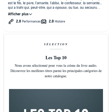
est le fils, le père, l'amante, l'abbé, le confesseur, la servante...
qui a trahi qui, peut-être, qui a épousé, ou tué, ou secouru
qui,. ???...impossible de m'y retrouver. Pourtant la
réincarnation, la physique quantique,vulgarisée, me
passionnent... d'habitude...
J'ai aimé , de cet auteur, les "dictionnaires de l'impossible"
,mais cette fiction me plonge dans un abîme de perplexité.
SÉLECTION
Les Top 10
Nous avons sélectionné pour vous la crème du livre audio.
Découvrez les meilleurs titres parmi les principales catégories de
notre catalogue.