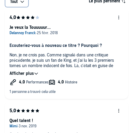
Le plus pertinent
Tout
Je veux la Touuuuur...
Ecouteriez-vous à nouveau ce titre ? Pourquoi ?
Non, je ne crois pas. Comme signalé dans une critique
précédente, je suis un fan de King, et j'ai lu les 3 premiers
tomes un nombre indécent de fois. Là, c'était en guise de
friandise auditive, pas vraiment une découverte. Et puis
l'accent de Detta Wa'ker, c'est un peu fatigant à la longue. Pas
Quel était le moment le plus mémorable de Les trois
la faute de Jacques Frantz, c'est King mais à force, ça vous
cartes (La Tour Sombre 2) ?
vrille le cerveau.
La rencontre entre Roland et les homarstruosités. J'ai adoré
l'accent traînant et gargouillant de Jacques Frantz pour leur
donner vie. Est-ce que chuque ?
Avez-vous pu écouter l'une des performances de Jacques
Quel talent !
Frantz auparavant ? Quelle comparaison pouvez-vous faire
?