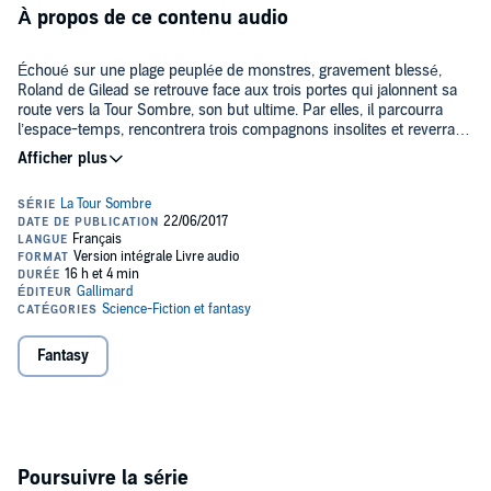
À propos de ce contenu audio
Échoué sur une plage peuplée de monstres, gravement blessé,
Roland de Gilead se retrouve face aux trois portes qui jalonnent sa
route vers la Tour Sombre, son but ultime. Par elles, il parcourra
l’espace-temps, rencontrera trois compagnons insolites et reverra
Jake, cet enfant dont le souvenir le hante et qui semble nécessaire à
sa quête. Alors que le temps devenu fou joue contre lui et les siens,
Jacques Frantz nous emporte dans les aventures haletantes et
le Pistolero saura-t-il démasquer ses noirs ennemis, magiciens et
cruelles de Roland, héros d’un univers fantastique et captivant.
démons, ligués pour s’emparer de la Tour? Est-il prêt pour cela à
partager son idéal, en s’en remettant au ka – le destin? C’est pour
©1987 Stephen King (P)2017 Éditions Gallimard
lui l’heure de vérité.
Fantasy
Poursuivre la série