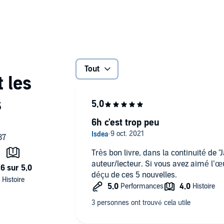
toire cruelle et tumultueuse du Vieux Royaume.
osé en exclusivité par Audible et est uniquement disponible
Tout
ios
6h c'est trop peu
Très bon livre, dans la continuité de
auteur/lecteur. Si vous avez aimé l’
déçu de ces 5 nouvelles.