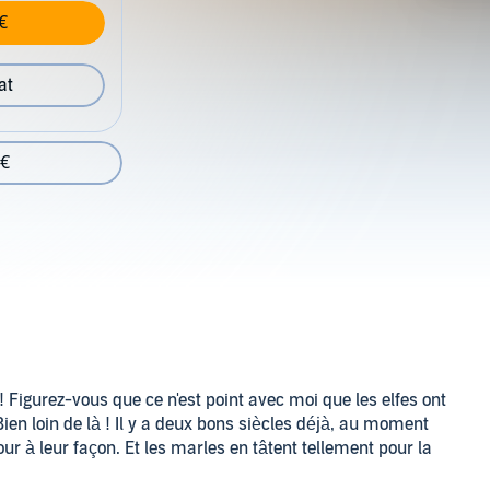
€
at
 €
! Figurez-vous que ce n'est point avec moi que les elfes ont
ien loin de là ! Il y a deux bons siècles déjà, au moment
ur à leur façon. Et les marles en tâtent tellement pour la
 joli minois dans notre belle cité, nous a tous jetés dans