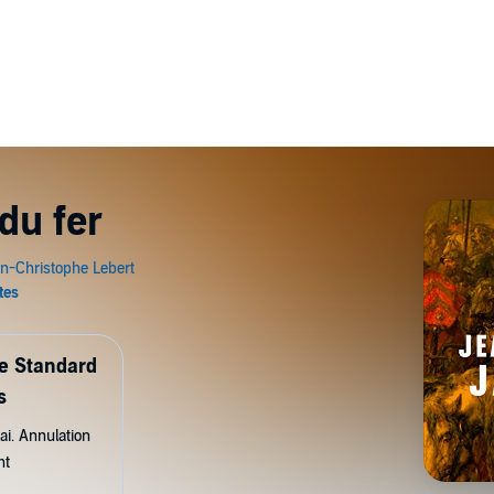
du fer
de Standard
s
ai. Annulation
nt