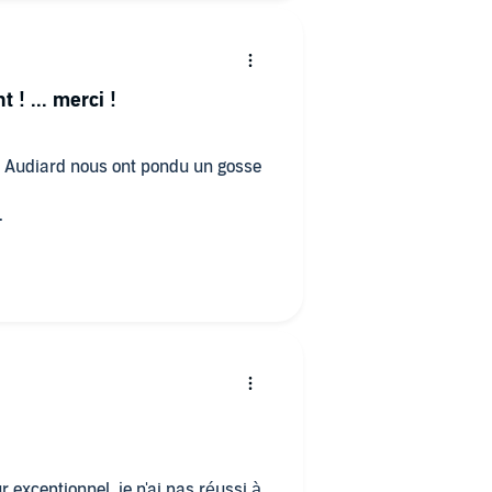
 ! ... merci !
et Audiard nous ont pondu un gosse
.
 exceptionnel, je n'ai pas réussi à