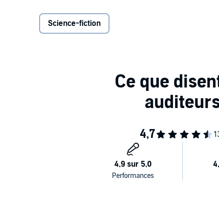
une sacrée flanche ! Jugez-en par vous-même."
En cinq nouvelles comme autant d'étapes dans l'his
Science-fiction
>> Ce livre audio en version intégrale vous est prop
en téléchargement.
©2015 les moutons électriques (P)2018 Audible Stud