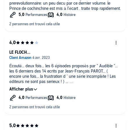
prerevolutionnaire: un peu decu par ce dernier volume. le
Prince de cochinchine est mis à l'écart . traité trop rapidement.
LE FLOCH...
Écouté... deux fois... les 6 épisodes proposés par " Audible "...
les 6 derniers des 14 ecrits par Jean-François PAROT... (
encore une fois... la frustration d ' une série incomplète ! Les
éditeurs ne sont pas serieux ! ) ...
Du très bon policier historique ... en dépit de quelques
longueurs et lourdeurs ... pas bien genantes sur la lecture d' un
épisode... mais manifestes si on se lance dans une lecture
enchaînée de tous les épisodes... L ' inconvenient des " sagas "
avec un personnage récurrent... des personnages !
Tout le petit et le grand monde dans lesquels évolue LE
FLOCH... qu' on retrouve d ' épisode en épisode... dans des
situations qui se renouvellent... à l' identique... En particulier ...
ces tablées amicales ... avec chaque fois... " la manière "...