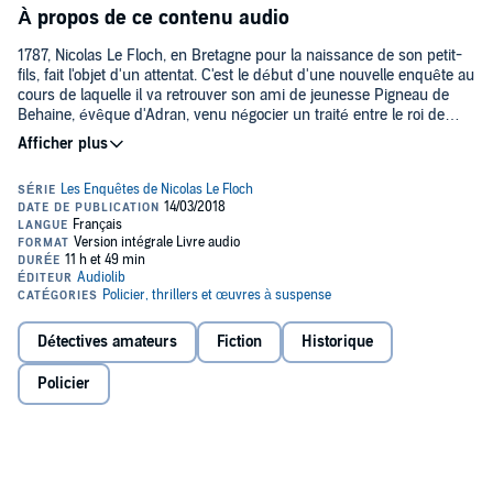
À propos de ce contenu audio
1787, Nicolas Le Floch, en Bretagne pour la naissance de son petit-
fils, fait l'objet d'un attentat. C'est le début d'une nouvelle enquête au
cours de laquelle il va retrouver son ami de jeunesse Pigneau de
Behaine, évêque d'Adran, venu négocier un traité entre le roi de
Cochinchine et la France. Dans un pays épuisé par le déficit
grandissant et la faiblesse de Louis XVI, des ennemis extérieurs
soutenus par des complots intérieurs vont se mettre en travers des
intérêts du royaume.
Le commissaire aux affaires extraordinaires va se jeter dans une
quête périlleuse qui le conduira à la Bastille. Il devra aussi affronter
la Triade, secte orientale liée aux adversaires du roi de Cochinchine
et du jeune prince Canh, héritier du royaume d'Annam. Le héros
des Lumières sera aidé par un étrange érudit jésuite, éclairé par
Restif de la Bretonne et croisera Olympe de Gouges.
Détectives amateurs
Fiction
Historique
Ainsi, une nouvelle fois, Nicolas Le Floch se trouve au centre d'une
Policier
intrigue haletante qui mélange les affaires d'État et un cas
criminel.©2018 Audiolib (P)2018 Audiolib