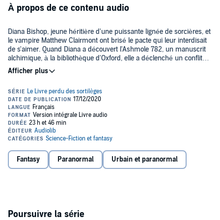
À propos de ce contenu audio
Diana Bishop, jeune héritière d'une puissante lignée de sorcières, et
le vampire Matthew Clairmont ont brisé le pacte qui leur interdisait
de s'aimer. Quand Diana a découvert l'Ashmole 782, un manuscrit
alchimique, à la bibliothèque d'Oxford, elle a déclenché un conflit
millénaire. La paix fragile entre les vampires, les sorcières, les
démons et les humains est désormais menacée.
Déterminés à percer le mystère du manuscrit perdu, et tentant
d'échapper à leurs ennemis, Diana et Matthew ont fui à Londres...
en 1590. Un monde d'espions et de subterfuges, qui les plonge
dans les arcanes du passé de Matthew et les confronte aux
pouvoirs de Diana.
Et à l'inquiétante
École de la Nuit
.
©2020 Audiolib (P)2020 Audiolib
Fantasy
Paranormal
Urbain et paranormal
Poursuivre la série