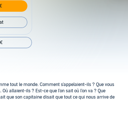
€
at
 €
omme tout le monde. Comment s'appelaient-ils ? Que vous
 Où allaient-ils ? Est-ce que l'on sait où l'on va ? Que
sait que son capitaine disait que tout ce qui nous arrive de
, ou plutôt du non-roman de Diderot. À la fois récit
es, de portraits, libre suite d'essais philosophiques ou
simples bons mots,
Jacques le Fataliste
se joue de toute