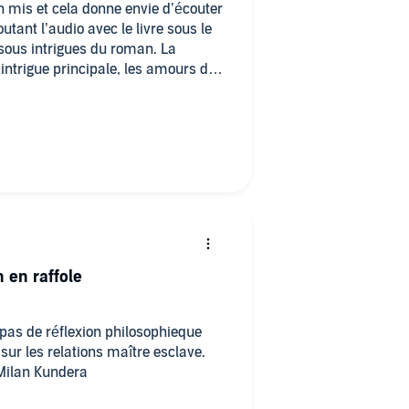
te oeuvre du 18e siècle quelques
ien mis et cela donne envie d’écouter
 initial au Québec mais l'ont
tant l’audio avec le livre sous le
rée' pour `pain grillé' et `jaser'
 sous intrigues du roman. La
’intrigue principale, les amours de
en dommage...
 décevra pas.
 en raffole
pas de réflexion philosophieque
sur les relations maître esclave.
 Milan Kundera