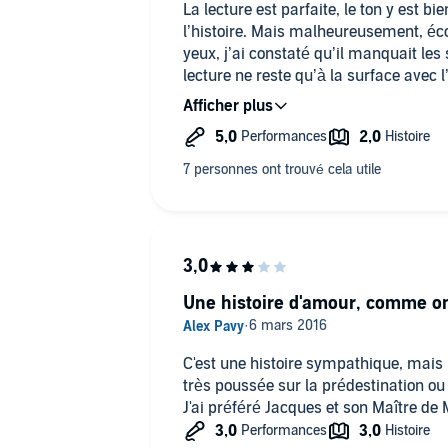
Il est amusant de remarquer dans cet
La lecture est parfaite, le ton y est b
expressions qui ont conservé leur sens
l’histoire. Mais malheureusement, écou
perdu en France, par exemple `rôti suc
yeux, j’ai constaté qu’il manquait les
pour `converser'.
lecture ne reste qu’à la surface avec l
Jacques, le reste est balayé, c’est bi
Le tout est fort recommandable et ne
Une histoire d'amour, comme on
C'est une histoire sympathique, mais 
très poussée sur la prédestination ou 
J'ai préféré Jacques et son Maître de