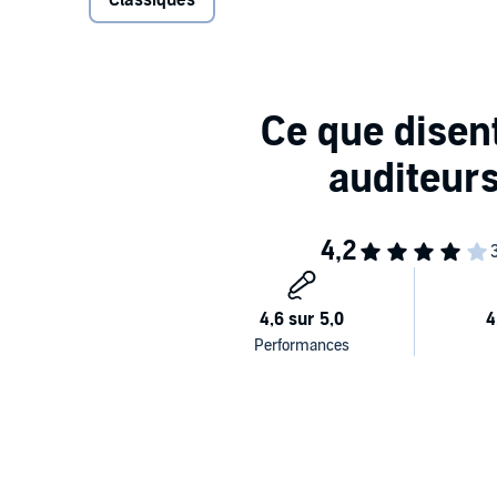
Classiques
tentative de classification et annonce les plus audac
devanciers tels que
Don Quichotte
,
Gil Blas
ou
Vie et
roman apporte une liberté de ton toute nouvelle. Le
remis, n'apparaît finalement que comme le prétexte
lazzis.
Pour l'une des toutes premières fois, le sujet de l'œuv
responsabilité, de la fatalité, de la providence ou 
écriture qui ose tout. Quelle est notre liberté ? Que 
écrire ? Que dire ?L'auteur
Diderot
, né en 1713, fut un des esprits les plus uni
de théâtre, romancier, critique d'art... A partir de 17
laquelle il ne cesse de créer, d'inventer et d'aimer.
après, Diderot meurt à son tour.
Le narrateur
Ce parcours écrasant imposait un comédien virtuos
récit.
Didier Bezace
incarne avec densité et finesse 
difficilement une autre voix pour faire entendre l'in
© 2008 Frémeaux et Associés / Groupe Frémeaux 