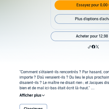
Essayez pour 0,00 
Plus d'options d'ach
Acheter pour 12,98
"Comment s'étaient-ils rencontrés ? Par hasard, c
importe ? D'où venaient-ils ? Du lieu le plus prochain.
disaient-ils ? Le maître ne disait rien ; et Jacques di
bien et de mal ici-bas était écrit là-haut."
Cet incipit à la superbe ironie donne le ton du roman
picaresque, écheveau de contes, de nouvelles, de fabl
moraux, de dissertations, d'exposés, et parfois de 