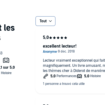
ieuses émancipations littéraires. S'il hérite de célèbres
 opinions de Tristram Shandy
, sa structure à tiroirs, le
 récit des amours de Jacques, sans cesse interrompu et
 à de multiples digressions et commentaires, adresses,
Tout
re devient son objet : Les questions du libre arbitre, de la
même d'une présence divine constituent les thèmes d'une
décidons-nous de notre vie ? Doit-on croire ? Pourquoi
excellent lecteur!
versels du XVIIIe siècle : philosophe, mathématicien, homme
48,
l'Encyclopédie
est au centre de sa vie, au cours de
 Le 22 février 1784, Sophie Volland meurt. Quelques mois
Lecteur vraiment exceptionnel qui fai
magnifiquement. Un livre amusant, m
les thèmes cher à Diderot de manière 
e, capable de rendre justice aux multiples mouvements du
les multiples personnages de "Jacques", et on imagine
ouï - dans le plein sens du terme - humour de Diderot.(p) &
Colombini SAS