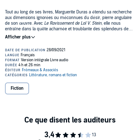
Tout au long de ses livres, Marguerite Duras a étendu sa recherche
aux dimensions ignorées ou méconnues du désir, pierre angulaire
de son œuvre. Avec
Le Ravissement de Lol V. Stein
, elle nous
entraîne dans la quête acharnée et troublante des splendeurs de
l'amour fou entrevues par son héroïne. Suivant le sillage d'une
parole sobre et mystérieuse, l'auditeur se laisse emporter jusqu'à
Grave, vibrante, passionnée, elle effleure le profond velours des
l'horizon de cette magnifique histoire qui brille d'une inoubliable
phrases et fait surgir des échos qui se prolongent en chacun, bien
intensité. Envoûtant récit auquel Fanny Ardant prête sa voix
après l'avoir entendue. La poésie, il est vrai, irrigue cette narration -
exceptionnelle.
trame serrée du silence et du cri, de la suggestion, des secrets mal
enfouis - à laquelle les mots imposent leur cadence musicale. Ne
serait-ce pas aussi que l'auditeur y retrouve, en miroir ou en reflets
Christiane Blot-Labarrère (Auteur de
Marguerite Duras
Collection
fugitifs, le visage dont il sait tout, son visage même?
Les Contemporains - Ed. du Seuil, 1992).
Fiction
Lorsque vous achetez ce titre, le fichier PDF qui l'accompagne sera
disponible dans votre confirmation d'achat envoyée par mail ainsi
que dans votre bibliothèque, depuis votre ordinateur.
©1964 Gallimard (P)2001 Frémeaux & Associés