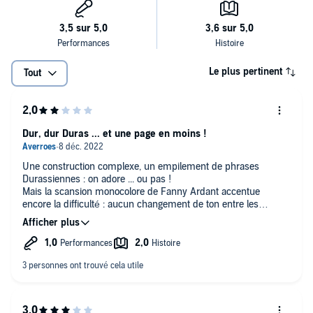
Le plus pertinent
Tout
Dur, dur Duras ... et une page en moins !
Une construction complexe, un empilement de phrases
Durassiennes : on adore ... ou pas !
Mais la scansion monocolore de Fanny Ardant accentue
encore la difficulté : aucun changement de ton entre les
personnages ce qui rend encore plus difficile la
compréhension de la narration.
Pire, une page entière manque, Fanny Ardant sautant de la
page 117 à la 119, nous perdant alors définitivement ! (Folio
n°810)
Bref bien peu de ravissement, et pas vraiment lol :-) !