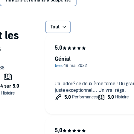
Thrillers et romans à suspense
Tout
Génial
J’ai adoré ce deuxième tome ! Du gran
juste exceptionnel… Un vrai régal