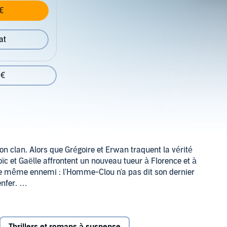
€
at
 €
son clan. Alors que Grégoire et Erwan traquent la vérité
ïc et Gaëlle affrontent un nouveau tueur à Florence et à
c le même ennemi : l'Homme-Clou n'a pas dit son dernier
enfer.
nt des liens familiaux où la haine fait office de ciment.
e dans un film.©2016 Audiolib (P)2016 Audiolib