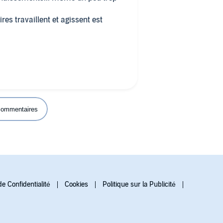
ires travaillent et agissent est
u'on peut prendre certaines libertés
ple.
arrêter d'essayer de faire l'accent
eine, c'est très très bien écrit. Très
 commentaires
de Confidentialité
Cookies
Politique sur la Publicité