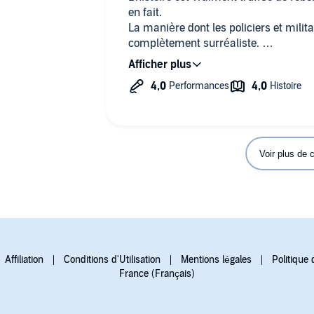
en fait.
La manière dont les policiers et milita
complètement surréaliste.
je veux bien que c'est une fiction et q
mais là on est dans l'abus pur et sim
Le lecteur est fantastique mais il doit 
"belge" (il n'est pas le seul).
Malgré cela, l'histoire m'a tenue en hal
très bien lu.
Une prouesse !
Voir plus de
Affiliation
Conditions d'Utilisation
Mentions légales
Politique 
France (Français)