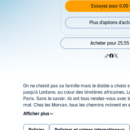
Essayez pour 0,00 
Plus d'options d'ach
Acheter pour 25,55
On ne choisit pas sa famille mais le diable a choisi 
jusqu'à Lontano, au cœur des ténèbres africaines, Lo
Paris. Sans le savoir, ils ont tous rendez-vous ave
mot. Chez les Morvan, tous les chemins mènent en 
Autour de la chasse à un assassin hors norme, se joue
Un roman "qui aspire" le lecteur et l'auditeur, comm