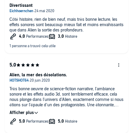
Divertissant
Côté histoire, rien de bien neuf, mais très bonne lecture, les
effets sonores sont beaucoup mieux fait et moins envahissants
que dans Alien la sortie des profondeurs.
Alien, la mer des désolations.
Très bonne oeuvre de science-fiction narrative, l'ambiance
sonore et les effets audio 3d, sont terriblement efficace, cela
nous plonge dans l'univers d'Alien, exactement comme si nous
étions sur l'épaule d'un des protagonistes. Une étonnante,
réussite au format Audible. L'aspect uniquement sonore est un
format intelligent, car il permet de détourner le dégoût
engendré par la vue d'un xénomorphe, de fait, il est plus facile
de percevoir la complexité des liens qui unissent les Alien et
de les considérer comme des formes de vie intelligente à part