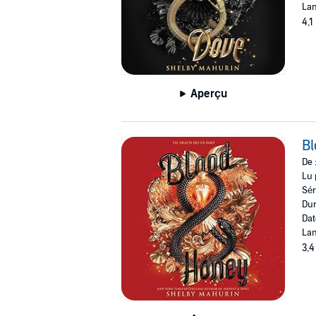
Lan
4,1
Aperçu
B
De 
Lu 
Sér
Dur
Dat
Lan
3,4