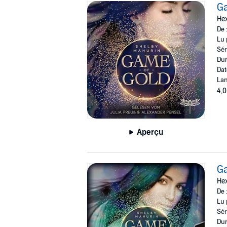
Ga
Hex
De 
Lu 
Sér
Dur
Dat
Lan
4,0
Aperçu
Ga
Hex
De 
Lu 
Sér
Dur