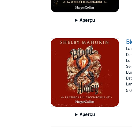
Aperçu
B
La 
De 
Lu 
Sér
Dur
Dat
Lan
5,0
Aperçu