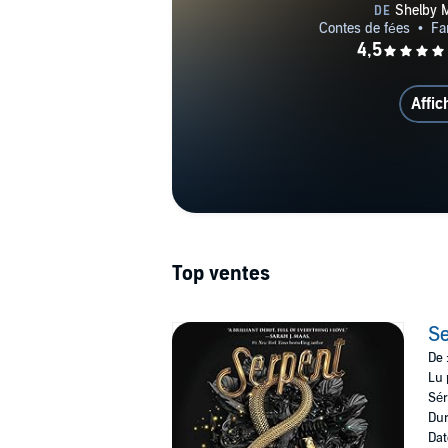
Affic
Top ventes
Se
De 
Lu 
Sér
Dur
Dat