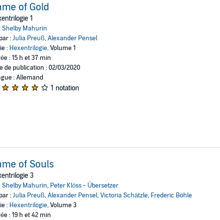
me of Gold
entrilogie 1
:
Shelby Mahurin
par :
Julia Preuß
,
Alexander Pensel
ie :
Hexentrilogie
, Volume 1
ée : 15 h et 37 min
e de publication : 02/03/2020
gue : Allemand
1 notation
me of Souls
entrilogie 3
:
Shelby Mahurin
,
Peter Klöss - Übersetzer
par :
Julia Preuß
,
Alexander Pensel
,
Victoria Schätzle
,
Frederic Böhle
ie :
Hexentrilogie
, Volume 3
ée : 19 h et 42 min