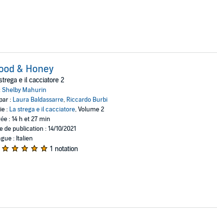
lood & Honey
strega e il cacciatore 2
:
Shelby Mahurin
par :
Laura Baldassarre
,
Riccardo Burbi
ie :
La strega e il cacciatore
, Volume 2
ée : 14 h et 27 min
e de publication : 14/10/2021
gue : Italien
1 notation