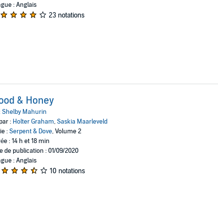
gue : Anglais
23 notations
lood & Honey
:
Shelby Mahurin
par :
Holter Graham
,
Saskia Maarleveld
ie :
Serpent & Dove
, Volume 2
ée : 14 h et 18 min
e de publication : 01/09/2020
gue : Anglais
10 notations