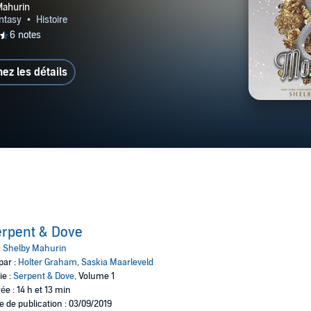
hez les détails
rpent & Dove
:
Shelby Mahurin
par :
Holter Graham
,
Saskia Maarleveld
ie :
Serpent & Dove
, Volume 1
ée : 14 h et 13 min
e de publication : 03/09/2019