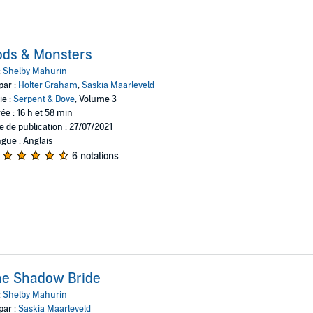
ods & Monsters
:
Shelby Mahurin
par :
Holter Graham
,
Saskia Maarleveld
ie :
Serpent & Dove
, Volume 3
ée : 16 h et 58 min
e de publication : 27/07/2021
gue : Anglais
6 notations
he Shadow Bride
:
Shelby Mahurin
par :
Saskia Maarleveld