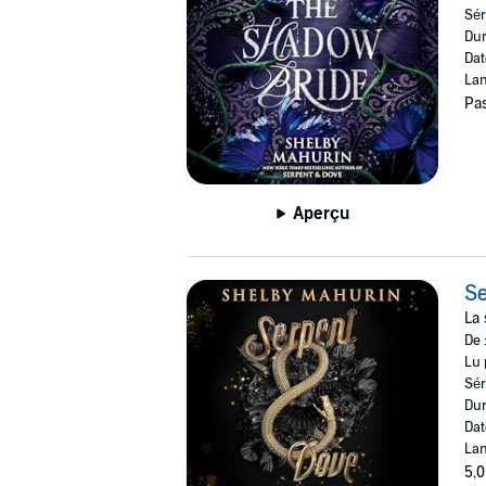
Sér
Dur
Dat
Lan
Pas
Aperçu
Se
La 
De 
Lu 
Sér
Dur
Dat
Lan
5,0