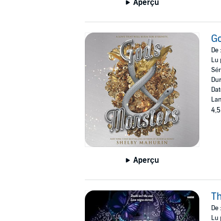
Aperçu
G
De 
Lu 
Sér
Dur
Dat
Lan
4,5
Aperçu
T
De 
Lu 