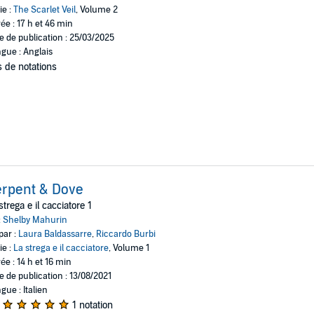
ie :
The Scarlet Veil
, Volume 2
ée : 17 h et 46 min
e de publication : 25/03/2025
gue : Anglais
 de notations
rpent & Dove
strega e il cacciatore 1
:
Shelby Mahurin
par :
Laura Baldassarre
,
Riccardo Burbi
ie :
La strega e il cacciatore
, Volume 1
ée : 14 h et 16 min
e de publication : 13/08/2021
gue : Italien
1 notation