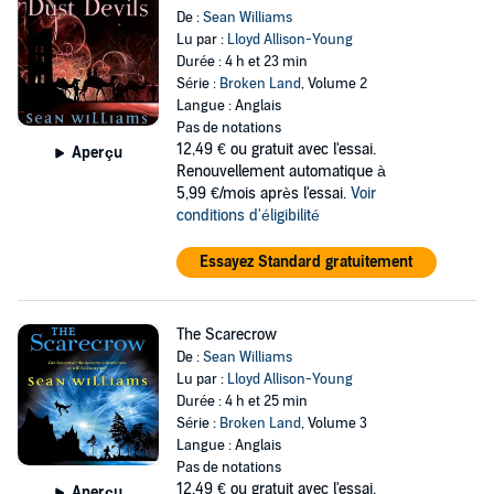
De :
Sean Williams
Lu par :
Lloyd Allison-Young
Durée : 4 h et 23 min
Série :
Broken Land
, Volume 2
Langue : Anglais
Pas de notations
12,49 €
ou gratuit avec l'essai.
Aperçu
Renouvellement automatique à
5,99 €/mois après l'essai.
Voir
conditions d'éligibilité
Essayez Standard gratuitement
The Scarecrow
De :
Sean Williams
Lu par :
Lloyd Allison-Young
Durée : 4 h et 25 min
Série :
Broken Land
, Volume 3
Langue : Anglais
Pas de notations
12,49 €
ou gratuit avec l'essai.
Aperçu