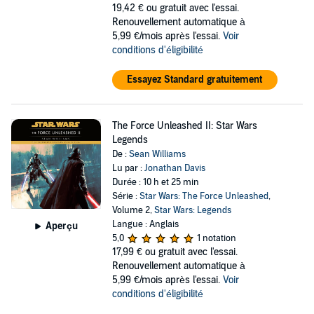
19,42 €
ou gratuit avec l'essai.
Renouvellement automatique à
5,99 €/mois après l'essai.
Voir
conditions d'éligibilité
Essayez Standard gratuitement
The Force Unleashed II: Star Wars
Legends
De :
Sean Williams
Lu par :
Jonathan Davis
Durée : 10 h et 25 min
Série :
Star Wars: The Force Unleashed
,
Volume 2,
Star Wars: Legends
Langue : Anglais
Aperçu
5,0
1 notation
17,99 €
ou gratuit avec l'essai.
Renouvellement automatique à
5,99 €/mois après l'essai.
Voir
conditions d'éligibilité