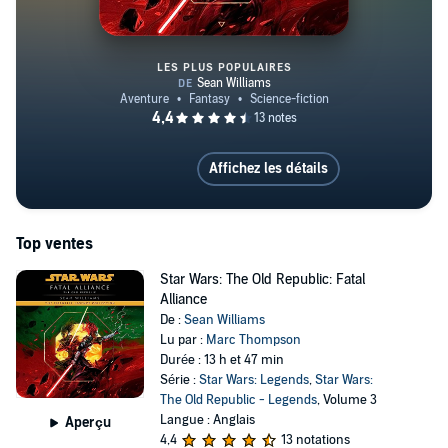
LES PLUS POPULAIRES
Star Wars: The Old Republic: Fat
Affichez les détails
Top ventes
Star Wars: The Old Republic: Fatal
Alliance
De :
Sean Williams
Lu par :
Marc Thompson
Durée : 13 h et 47 min
Série :
Star Wars: Legends
,
Star Wars:
The Old Republic - Legends
, Volume 3
Langue : Anglais
Aperçu
4,4
13 notations