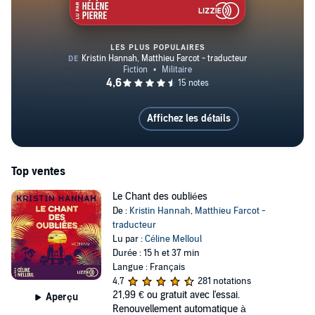
LES PLUS POPULAIRES
Au-delà du désert
Affichez les détails
Top ventes
Le Chant des oubliées
De :
Kristin Hannah
,
Matthieu Farcot -
traducteur
Lu par :
Céline Melloul
Durée : 15 h et 37 min
Langue : Français
4,7
281 notations
21,99 €
ou gratuit avec l'essai.
Aperçu
Renouvellement automatique à