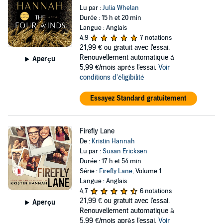
Lu par :
Julia Whelan
Durée : 15 h et 20 min
Langue : Anglais
4,9
7 notations
21,99 €
ou gratuit avec l'essai.
Renouvellement automatique à
Aperçu
5,99 €/mois après l'essai.
Voir
conditions d'éligibilité
Essayez Standard gratuitement
Firefly Lane
De :
Kristin Hannah
Lu par :
Susan Ericksen
Durée : 17 h et 54 min
Série :
Firefly Lane
, Volume 1
Langue : Anglais
4,7
6 notations
21,99 €
ou gratuit avec l'essai.
Aperçu
Renouvellement automatique à
5,99 €/mois après l'essai.
Voir