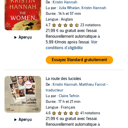
De :
Kristin Hannah
Lu par :
Julia Whelan
,
Kristin Hannah
Durée : 14 h et 57 min
Langue : Anglais
4,7
23 notations
21,99 €
ou gratuit avec l'essai.
Renouvellement automatique à
Aperçu
5,99 €/mois après l'essai.
Voir
conditions d'éligibilité
Essayez Standard gratuitement
La route des lucioles
De :
Kristin Hannah
,
Matthieu Farcot -
traducteur
Lu par :
Claire Tefnin
Durée : 17 h et 21 min
Langue : Français
4,6
41 notations
21,99 €
ou gratuit avec l'essai.
Aperçu
Renouvellement automatique à