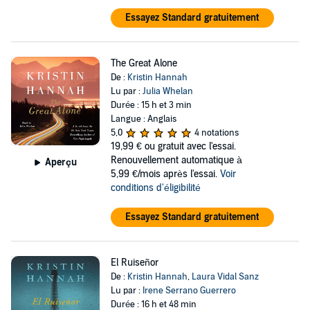
Essayez Standard gratuitement
The Great Alone
De :
Kristin Hannah
Lu par :
Julia Whelan
Durée : 15 h et 3 min
Langue : Anglais
5,0
4 notations
19,99 €
ou gratuit avec l'essai.
Renouvellement automatique à
Aperçu
5,99 €/mois après l'essai.
Voir
conditions d'éligibilité
Essayez Standard gratuitement
El Ruiseñor
De :
Kristin Hannah
,
Laura Vidal Sanz
Lu par :
Irene Serrano Guerrero
Durée : 16 h et 48 min