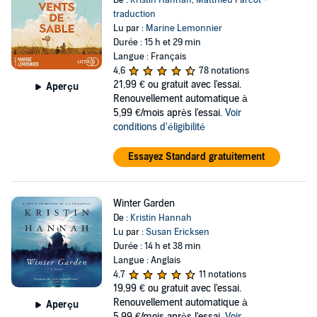
De :
Kristin Hannah
,
Matthieu Farcot -
traduction
Lu par :
Marine Lemonnier
Durée : 15 h et 29 min
Langue : Français
4,6
78 notations
21,99 €
ou gratuit avec l'essai.
Aperçu
Renouvellement automatique à
5,99 €/mois après l'essai.
Voir
conditions d'éligibilité
Essayez Standard gratuitement
Winter Garden
De :
Kristin Hannah
Lu par :
Susan Ericksen
Durée : 14 h et 38 min
Langue : Anglais
4,7
11 notations
19,99 €
ou gratuit avec l'essai.
Renouvellement automatique à
Aperçu
5,99 €/mois après l'essai.
Voir