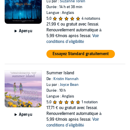
Lu par :
Suzanne Toren
Durée : 14 h et 38 min
Langue : Anglais
5,0
4 notations
21,99 €
ou gratuit avec l'essai.
Renouvellement automatique à
Aperçu
5,99 €/mois après l'essai.
Voir
conditions d'éligibilité
Essayez Standard gratuitement
Summer Island
De :
Kristin Hannah
Lu par :
Joyce Bean
Durée : 10 h
Langue : Anglais
5,0
1 notation
17,71 €
ou gratuit avec l'essai.
Renouvellement automatique à
Aperçu
5,99 €/mois après l'essai.
Voir
conditions d'éligibilité