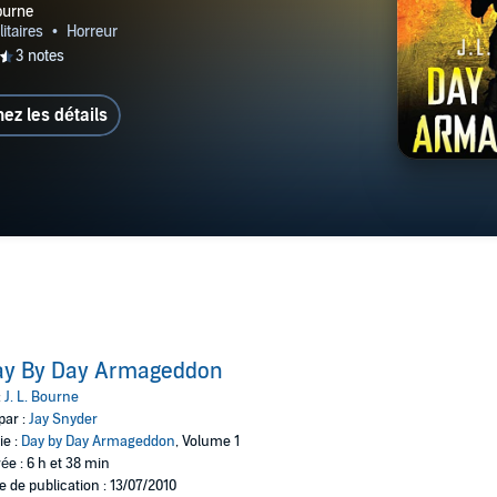
hez les détails
ay By Day Armageddon
:
J. L. Bourne
par :
Jay Snyder
ie :
Day by Day Armageddon
, Volume 1
ée : 6 h et 38 min
e de publication : 13/07/2010