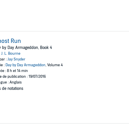
host Run
y by Day Armageddon, Book 4
:
J. L. Bourne
par :
Jay Snyder
ie :
Day by Day Armageddon
, Volume 4
ée : 8 h et 14 min
e de publication : 19/07/2016
gue : Anglais
 de notations