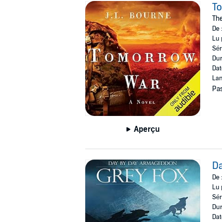
T
The
De 
Lu 
Sér
Dur
Dat
Lan
Pas
Aperçu
Da
De 
Lu 
Sér
Dur
Dat