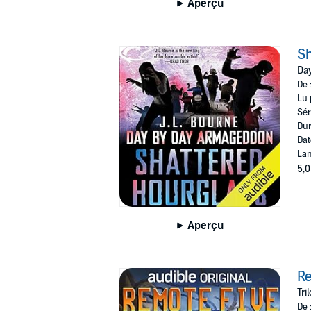
Aperçu
Sh
Da
De 
Lu 
Sér
Dur
Dat
Lan
5,0
Aperçu
Re
Tri
De 