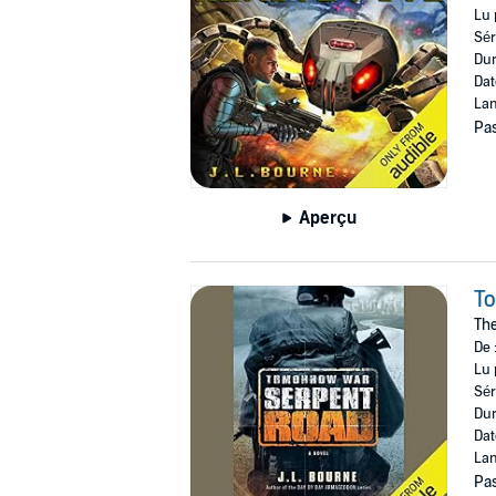
Lu 
Sér
Dur
Dat
Lan
Pas
Aperçu
T
The
De 
Lu 
Sér
Dur
Dat
Lan
Pas