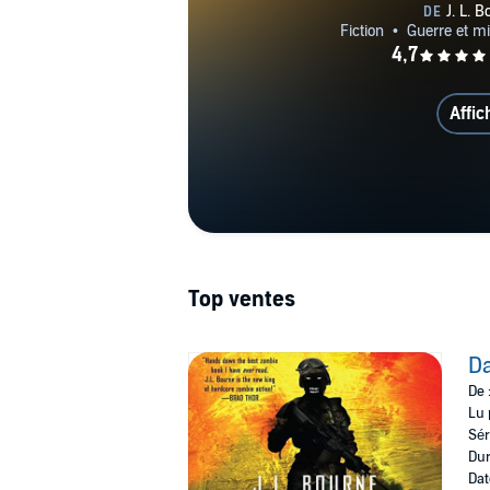
Affic
Top ventes
D
De 
Lu 
Sér
Dur
Dat