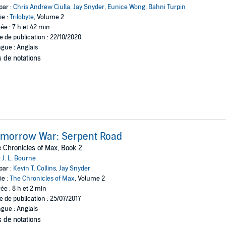
par :
Chris Andrew Ciulla
,
Jay Snyder
,
Eunice Wong
,
Bahni Turpin
ie :
Trilobyte
, Volume 2
ée : 7 h et 42 min
e de publication : 22/10/2020
gue : Anglais
 de notations
omorrow War: Serpent Road
 Chronicles of Max, Book 2
:
J. L. Bourne
par :
Kevin T. Collins
,
Jay Snyder
ie :
The Chronicles of Max
, Volume 2
ée : 8 h et 2 min
e de publication : 25/07/2017
gue : Anglais
 de notations