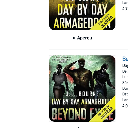
Lan
4,7
Aperçu
Be
Da
De 
Lu 
Sér
Dur
Dat
Lan
4,0