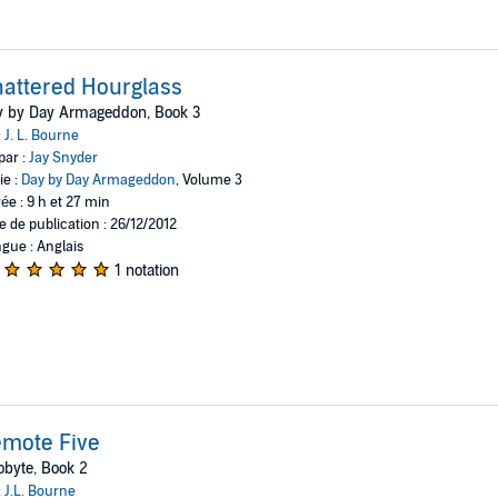
attered Hourglass
y by Day Armageddon, Book 3
:
J. L. Bourne
par :
Jay Snyder
ie :
Day by Day Armageddon
, Volume 3
ée : 9 h et 27 min
e de publication : 26/12/2012
gue : Anglais
1 notation
mote Five
lobyte, Book 2
:
J.L. Bourne