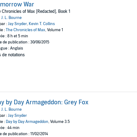
omorrow War
 Chronicles of Max [Redacted], Book 1
:
J. L. Bourne
par :
Jay Snyder
,
Kevin T. Collins
ie :
The Chronicles of Max
, Volume 1
ée : 8 h et 5 min
e de publication : 30/06/2015
gue : Anglais
 de notations
y by Day Armageddon: Grey Fox
:
J. L. Bourne
par :
Jay Snyder
ie :
Day by Day Armageddon
, Volume 3.5
ée : 44 min
e de publication : 11/02/2014