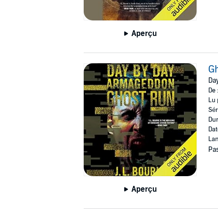
Aperçu
G
Da
De 
Lu 
Sér
Dur
Dat
Lan
Pas
Aperçu