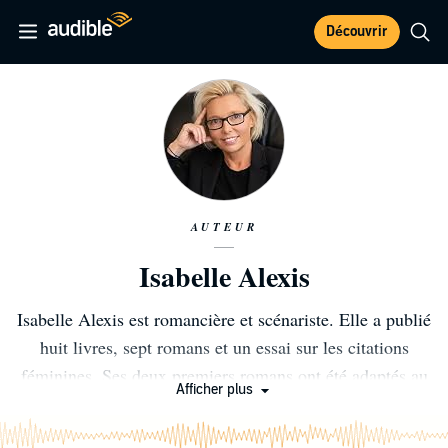
Découvrir
AUTEUR
Isabelle Alexis
Isabelle Alexis est romancière et scénariste. Elle a publié
huit livres, sept romans et un essai sur les citations
féminines. Ses deux premiers romans ont été adaptés au
Afficher plus
cinéma."Tu vas rire mais je te quitte" (Plon) a été adapté
par Philippe Harel et "Tu peux garder un secret ?" (Plon)