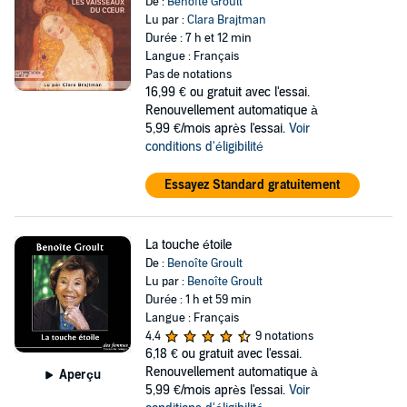
De :
Benoîte Groult
Lu par :
Clara Brajtman
Durée : 7 h et 12 min
Langue : Français
Pas de notations
16,99 €
ou gratuit avec l'essai.
Renouvellement automatique à
5,99 €/mois après l'essai.
Voir
conditions d'éligibilité
Essayez Standard gratuitement
La touche étoile
De :
Benoîte Groult
Lu par :
Benoîte Groult
Durée : 1 h et 59 min
Langue : Français
4,4
9 notations
6,18 €
ou gratuit avec l'essai.
Renouvellement automatique à
Aperçu
5,99 €/mois après l'essai.
Voir