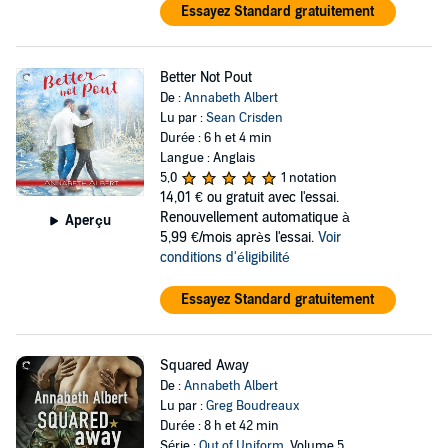
Essayez Standard gratuitement
Better Not Pout
De :
Annabeth Albert
Lu par :
Sean Crisden
Durée : 6 h et 4 min
Langue : Anglais
5,0
1 notation
14,01 €
ou gratuit avec l'essai.
Renouvellement automatique à
Aperçu
5,99 €/mois après l'essai.
Voir
conditions d'éligibilité
Essayez Standard gratuitement
Squared Away
De :
Annabeth Albert
Lu par :
Greg Boudreaux
Durée : 8 h et 42 min
Série :
Out of Uniform
, Volume 5