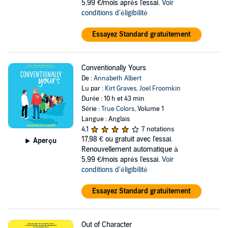
5,99 €/mois après l'essai.
Voir
conditions d'éligibilité
Essayez Standard gratuitement
Conventionally Yours
De :
Annabeth Albert
Lu par :
Kirt Graves
,
Joel Froomkin
Durée : 10 h et 43 min
Série :
True Colors
, Volume 1
Langue : Anglais
4,1
7 notations
17,98 €
ou gratuit avec l'essai.
Aperçu
Renouvellement automatique à
5,99 €/mois après l'essai.
Voir
conditions d'éligibilité
Essayez Standard gratuitement
Out of Character