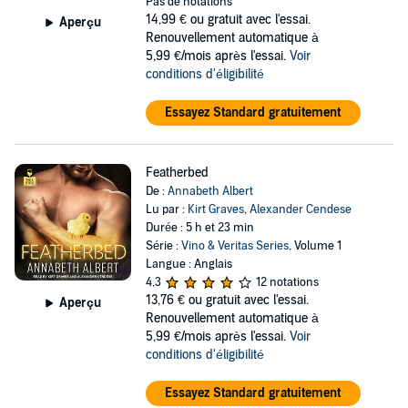
Pas de notations
14,99 €
ou gratuit avec l'essai.
Aperçu
Renouvellement automatique à
5,99 €/mois après l'essai.
Voir
conditions d'éligibilité
Essayez Standard gratuitement
Featherbed
De :
Annabeth Albert
Lu par :
Kirt Graves
,
Alexander Cendese
Durée : 5 h et 23 min
Série :
Vino & Veritas Series
, Volume 1
Langue : Anglais
4,3
12 notations
13,76 €
ou gratuit avec l'essai.
Aperçu
Renouvellement automatique à
5,99 €/mois après l'essai.
Voir
conditions d'éligibilité
Essayez Standard gratuitement