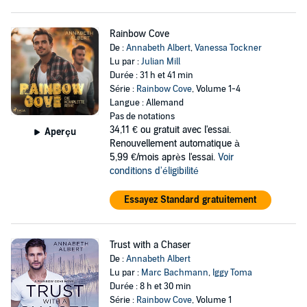
Rainbow Cove
De :
Annabeth Albert
,
Vanessa Tockner
Lu par :
Julian Mill
Durée : 31 h et 41 min
Série :
Rainbow Cove
, Volume 1-4
Langue : Allemand
Pas de notations
34,11 €
ou gratuit avec l'essai.
Aperçu
Renouvellement automatique à
5,99 €/mois après l'essai.
Voir
conditions d'éligibilité
Essayez Standard gratuitement
Trust with a Chaser
De :
Annabeth Albert
Lu par :
Marc Bachmann
,
Iggy Toma
Durée : 8 h et 30 min
Série :
Rainbow Cove
, Volume 1