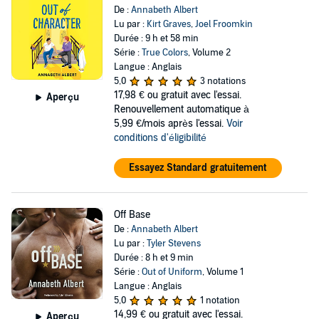
De :
Annabeth Albert
Lu par :
Kirt Graves
,
Joel Froomkin
Durée : 9 h et 58 min
Série :
True Colors
, Volume 2
Langue : Anglais
5,0
3 notations
17,98 €
ou gratuit avec l'essai.
Aperçu
Renouvellement automatique à
5,99 €/mois après l'essai.
Voir
conditions d'éligibilité
Essayez Standard gratuitement
Off Base
De :
Annabeth Albert
Lu par :
Tyler Stevens
Durée : 8 h et 9 min
Série :
Out of Uniform
, Volume 1
Langue : Anglais
5,0
1 notation
14,99 €
ou gratuit avec l'essai.
Aperçu