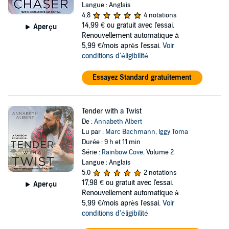
Langue : Anglais
4,8
4 notations
14,99 €
ou gratuit avec l'essai.
Aperçu
Renouvellement automatique à
5,99 €/mois après l'essai.
Voir
conditions d'éligibilité
Essayez Standard gratuitement
Tender with a Twist
De :
Annabeth Albert
Lu par :
Marc Bachmann
,
Iggy Toma
Durée : 9 h et 11 min
Série :
Rainbow Cove
, Volume 2
Langue : Anglais
5,0
2 notations
17,98 €
ou gratuit avec l'essai.
Aperçu
Renouvellement automatique à
5,99 €/mois après l'essai.
Voir
conditions d'éligibilité