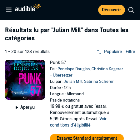
Découvrir
Résultats lu par
"Julian Mill"
dans Toutes les
catégories
1 - 20 sur 128 résultats
Populaire
Filtre
Punk 57
De :
Penelope Douglas
,
Christina Kagerer
- Übersetzer
Lu par :
Julian Mill
,
Sabrina Scherer
Durée : 12 h
Langue : Allemand
Pas de notations
19,98 €
ou gratuit avec l'essai.
Aperçu
Renouvellement automatique à
5,99 €/mois après l'essai.
Voir
conditions d'éligibilité
Essayez Standard gratuitement