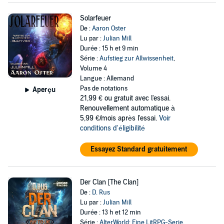
Solarfeuer
De :
Aaron Oster
Lu par :
Julian Mill
Durée : 15 h et 9 min
Série :
Aufstieg zur Allwissenheit
,
Volume 4
Langue : Allemand
Pas de notations
Aperçu
21,99 €
ou gratuit avec l'essai.
Renouvellement automatique à
5,99 €/mois après l'essai.
Voir
conditions d'éligibilité
Essayez Standard gratuitement
Der Clan [The Clan]
De :
D. Rus
Lu par :
Julian Mill
Durée : 13 h et 12 min
Série :
AlterWorld: Eine LitRPG-Serie
,