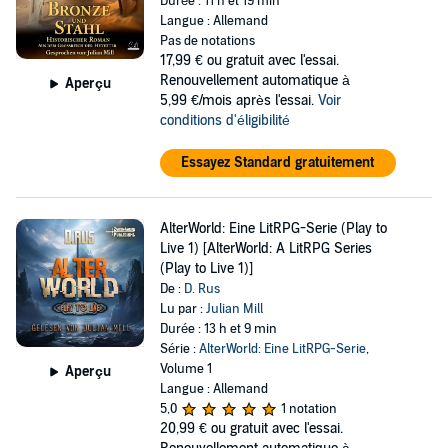
Durée : 11 h et 19 min
Langue : Allemand
Pas de notations
17,99 €
ou gratuit avec l'essai.
Renouvellement automatique à
Aperçu
5,99 €/mois après l'essai.
Voir
conditions d'éligibilité
Essayez Standard gratuitement
AlterWorld: Eine LitRPG-Serie (Play to
Live 1) [AlterWorld: A LitRPG Series
(Play to Live 1)]
De :
D. Rus
Lu par :
Julian Mill
Durée : 13 h et 9 min
Série :
AlterWorld: Eine LitRPG-Serie
,
Volume 1
Aperçu
Langue : Allemand
5,0
1 notation
20,99 €
ou gratuit avec l'essai.