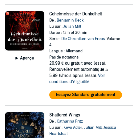
Geheimnisse der Dunkelheit
De :
Benjamin Keck
Lu par :
Julian Mill
Durée : 13 h et 30 min
Série :
Die Chroniken von Ereos
, Volume
4
Langue : Allemand
Pas de notations
Aperçu
20,99 €
ou gratuit avec l'essai.
Renouvellement automatique à
5,99 €/mois après l'essai.
Voir
conditions d'éligibilité
Essayez Standard gratuitement
Shattered Wings
De :
Katharina Fritz
Lu par :
Kevo Adler
,
Julian Mill
,
Jessica
Heartsteal