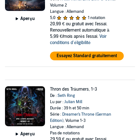
Volume 2
Langue : Allemand
5,0
1 notation
Aperçu
20,99 €
ou gratuit avec l'essai.
Renouvellement automatique à
5,99 €/mois après l'essai.
Voir
conditions d'éligibilité
Essayez Standard gratuitement
Thron des Träumers, 1-3
De :
Seth Ring
Lu par :
Julian Mill
Durée : 39 h et 50 min
Série :
Dreamer's Throne (German
Edition)
, Volume 1-3
Langue : Allemand
Pas de notations
Aperçu
29,59 €
ou gratuit avec l'essai.