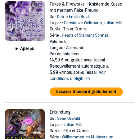
Fakes & Fireworks - Knisternde Küsse
mit meinem Fake-Freund
De :
Katrin Emilia Buck
Lu par :
Constanze Weltmann
,
Julian Mill
Durée : 7 h et 13 min
Série :
Hearts of Starlight Springs
,
Volume 8
Langue : Allemand
Aperçu
Pas de notations
14,99 €
ou gratuit avec l'essai.
Renouvellement automatique à
5,99 €/mois après l'essai.
Voir
conditions d'éligibilité
Essayez Standard gratuitement
Erkundung
De :
Sean Oswald
Lu par :
Julian Mill
Durée : 26 h et 44 min
Série :
Willkommen im Multiversum