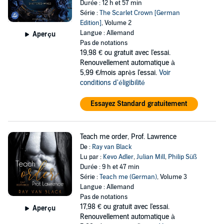
Durée : 12 h et 57 min
Série :
The Scarlet Crown [German
Edition]
, Volume 2
Langue : Allemand
Aperçu
Pas de notations
19,98 €
ou gratuit avec l'essai.
Renouvellement automatique à
5,99 €/mois après l'essai.
Voir
conditions d'éligibilité
Essayez Standard gratuitement
Teach me order, Prof. Lawrence
De :
Ray van Black
Lu par :
Kevo Adler
,
Julian Mill
,
Philip Süß
Durée : 9 h et 47 min
Série :
Teach me (German)
, Volume 3
Langue : Allemand
Pas de notations
17,98 €
ou gratuit avec l'essai.
Aperçu
Renouvellement automatique à