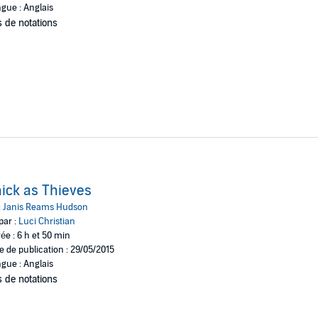
gue : Anglais
 de notations
ick as Thieves
:
Janis Reams Hudson
par :
Luci Christian
ée : 6 h et 50 min
e de publication : 29/05/2015
gue : Anglais
 de notations