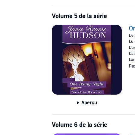
Volume 5 de la série
On
De 
Lu 
Dur
Dat
Lan
Pas
Aperçu
Volume 6 de la série