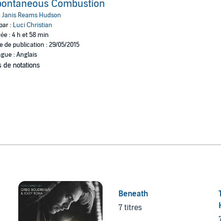
pontaneous Combustion
:
Janis Reams Hudson
par :
Luci Christian
ée : 4 h et 58 min
e de publication : 29/05/2015
gue : Anglais
 de notations
Beneath
7 titres