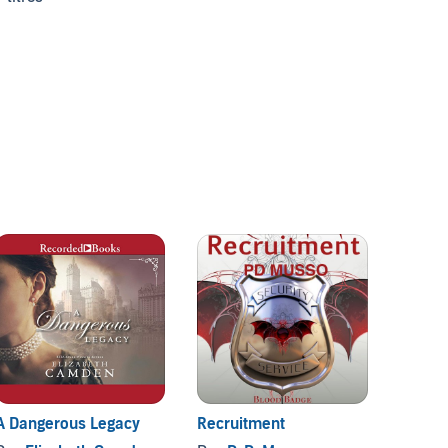
A Dangerous Legacy
Recruitment
Eisenb