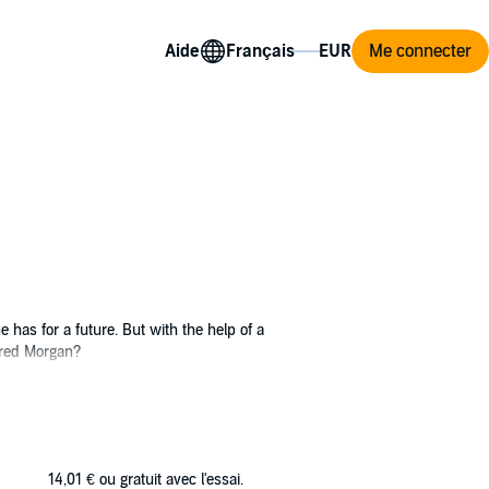
Aide
Me connecter
 has for a future. But with the help of a
Jared Morgan?
 until Rachel arrived on the scene. She
s she'll fill not only the position of his
ast may cost her not only the job she so
14,01 €
ou gratuit avec l'essai.