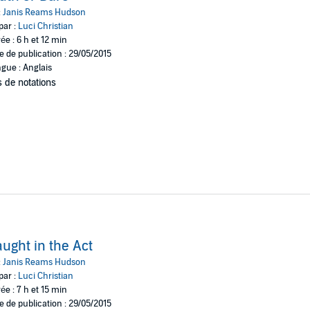
Inc.
:
Janis Reams Hudson
par :
Luci Christian
ée : 6 h et 12 min
e de publication : 29/05/2015
gue : Anglais
 de notations
ught in the Act
:
Janis Reams Hudson
par :
Luci Christian
ée : 7 h et 15 min
e de publication : 29/05/2015