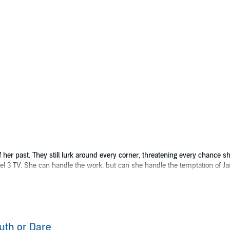
er past. They still lurk around every corner, threatening every chance she
el 3 TV. She can handle the work, but can she handle the temptation of 
. He was beginning to believe he'd never find the right person for the job -
nder baggy clothes, a hideous wig, and green-shaded glasses, yet Jared know
well. Despite her ache to be loved again, Rachel fears the secrets of her p
uth or Dare