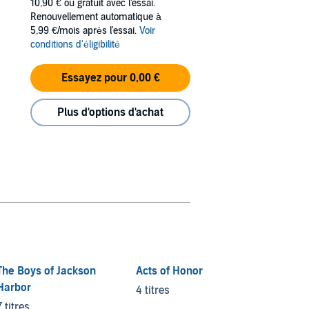
10,90 €
ou gratuit avec l'essai.
Renouvellement automatique à
5,99 €/mois après l'essai.
Voir
conditions d'éligibilité
Essayez pour 0,00 €
Plus d'options d'achat
The Boys of Jackson
Acts of Honor
Colter
Harbor
4 titres
5 titre
7 titres