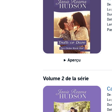
©1993 Janis Reams Hudson (P)2014 Audible 
De 
Lu 
Dur
Dat
Lan
Pas
Aperçu
Volume 2 de la série
Ca
De 
Lu 
Dur
Dat