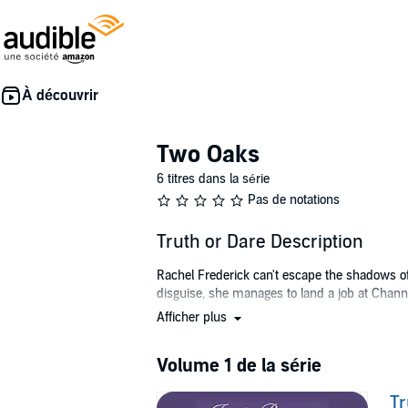
Two Oaks
6 titres dans la série
Pas de notations
Truth or Dare Description
Rachel Frederick can't escape the shadows of h
disguise, she manages to land a job at Chann
Afficher plus
Jared interviewed a dozen potential assistants
walked through the door, her beauty cloaked u
secretary, but the empty spot in his heart as 
Volume 1 de la série
desperately needs - but the man she wants.
Tr