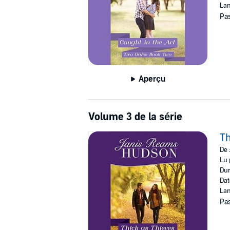
Lan
Pas
Aperçu
Volume 3 de la série
Th
De 
Lu 
Dur
Dat
Lan
Pas