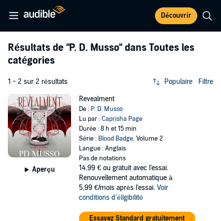
Découvrir
Résultats de
"P. D. Musso"
dans Toutes les
catégories
1 - 2 sur 2 résultats
Populaire
Filtre
Revealment
De :
P. D. Musso
Lu par :
Caprisha Page
Durée : 8 h et 15 min
Série :
Blood Badge
, Volume 2
Langue : Anglais
Pas de notations
14,99 €
ou gratuit avec l'essai.
Aperçu
Renouvellement automatique à
5,99 €/mois après l'essai.
Voir
conditions d'éligibilité
Essayez Standard gratuitement