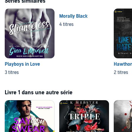
Séries similaires
Morally Black
4 titres
Playboys in Love
Hawthor
3 titres
2 titres
Livre 1 dans une autre série