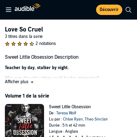
Découvrir
Love So Cruel
3 titres dans la série
2 notations
Sweet Little Obsession Description
Teacher by day, stalker by night.
Who ever thought college could be this interesting?
Afficher plus
I'm teaching a hundred students. But my eyes are only on one.
She's my obsession—and I'll stop at nothing to make her mine.
Volume 1 de la série
I followed her back to her apartment. Then I broke in while she was
Sweet Little Obsession
asleep.
De :
Teresa Wolf
Lu par :
Chloe Ryan
,
Theo Sinclair
She wants me. I can feel it when I touch her. But she can't know
Durée : 5 h et 42 min
who I am.
Langue : Anglais