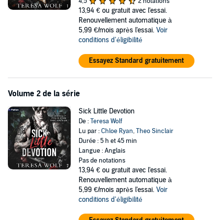
4,5
2 notations
I'm her new step-brother.
13,94 €
ou gratuit avec l'essai.
My family's enemies are legion, and our little game puts her right in
Renouvellement automatique à
the firing line. But protecting her is what big brothers are for, right?
5,99 €/mois après l'essai.
Voir
conditions d'éligibilité
The more we fight, the more I want her. And my nocturnal visits
make her want me, too.
Essayez Standard gratuitement
Am I her guardian angel? Or a devil in disguise?
©2024 Teresa Wolf (P)2024 Podium Audio
Volume 2 de la série
Sick Little Devotion
De :
Teresa Wolf
Lu par :
Chloe Ryan
,
Theo Sinclair
Durée : 5 h et 45 min
Langue : Anglais
Pas de notations
13,94 €
ou gratuit avec l'essai.
Renouvellement automatique à
5,99 €/mois après l'essai.
Voir
conditions d'éligibilité